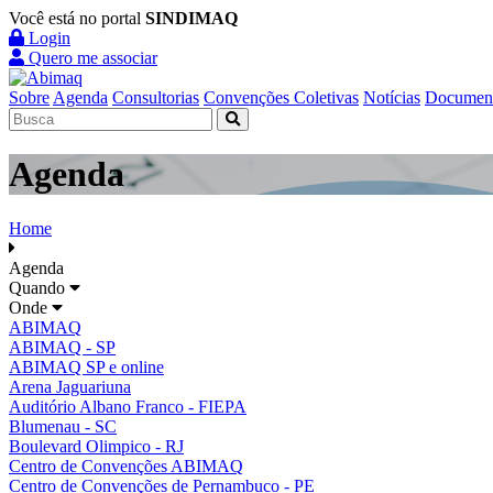
Você está no portal
SINDIMAQ
Login
Quero me associar
Sobre
Agenda
Consultorias
Convenções Coletivas
Notícias
Documen
Agenda
Home
Agenda
Quando
Onde
ABIMAQ
ABIMAQ - SP
ABIMAQ SP e online
Arena Jaguariuna
Auditório Albano Franco - FIEPA
Blumenau - SC
Boulevard Olimpico - RJ
Centro de Convenções ABIMAQ
Centro de Convenções de Pernambuco - PE