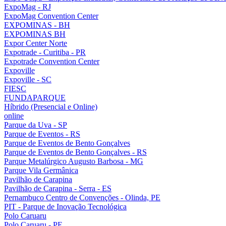
ExpoMag - RJ
ExpoMag Convention Center
EXPOMINAS - BH
EXPOMINAS BH
Expor Center Norte
Expotrade - Curitiba - PR
Expotrade Convention Center
Expoville
Expoville - SC
FIESC
FUNDAPARQUE
Híbrido (Presencial e Online)
online
Parque da Uva - SP
Parque de Eventos - RS
Parque de Eventos de Bento Gonçalves
Parque de Eventos de Bento Gonçalves - RS
Parque Metalúrgico Augusto Barbosa - MG
Parque Vila Germânica
Pavilhão de Carapina
Pavilhão de Carapina - Serra - ES
Pernambuco Centro de Convenções - Olinda, PE
PIT - Parque de Inovação Tecnológica
Polo Caruaru
Polo Caruaru - PE