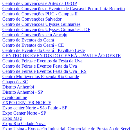
Centro de Convenções e Artes da UFOP
Centro de Convenções e Eventos de Cascavel Pedro Luiz Boaretto
Centro de Convenções PUC - Campus II
Centro de Convenções Salvador
Centro de Convenções Ulysses Guimarães
Centro de Convenções Ulysses Guimarães - DF
Centro de Convenções, em Aracaju
Centro de Eventos do Ceará
Centro de Eventos do Ceará - CE
Centro de Eventos do Ceará - Pavilhão Leste
CENTRO DE EVENTOS DO CEARÁ - PAVILHÃO OESTE
Centro de Feiras e Eventos da Festa da Uva
Centro de Feiras e Eventos Festa da Uva
Centro de Feiras e Eventos Festa da Uva - RS
Centro Multieventos Fazenda Rio Grande
Chapecó - SC
Distrito Anhembi
Distrito Anhembi - SP
evento online
EXPO CENTER NORTE
Expo center Norte - São Paulo - SP
Expo Center Norte - SP
Expo Mag
Expo Rio Cidade Nova
Expo Usipa - Exposição Industrial, Comercial e de Prestação de Serv