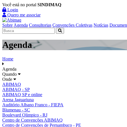
Você está no portal
SINDIMAQ
Login
Quero me associar
Sobre
Agenda
Consultorias
Convenções Coletivas
Notícias
Documen
Agenda
Home
Agenda
Quando
Onde
ABIMAQ
ABIMAQ - SP
ABIMAQ SP e online
Arena Jaguariuna
Auditório Albano Franco - FIEPA
Blumenau - SC
Boulevard Olimpico - RJ
Centro de Convenções ABIMAQ
Centro de Convenções de Pernambuco - PE