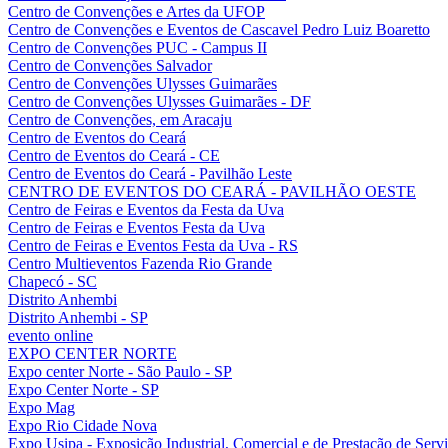
Centro de Convenções e Artes da UFOP
Centro de Convenções e Eventos de Cascavel Pedro Luiz Boaretto
Centro de Convenções PUC - Campus II
Centro de Convenções Salvador
Centro de Convenções Ulysses Guimarães
Centro de Convenções Ulysses Guimarães - DF
Centro de Convenções, em Aracaju
Centro de Eventos do Ceará
Centro de Eventos do Ceará - CE
Centro de Eventos do Ceará - Pavilhão Leste
CENTRO DE EVENTOS DO CEARÁ - PAVILHÃO OESTE
Centro de Feiras e Eventos da Festa da Uva
Centro de Feiras e Eventos Festa da Uva
Centro de Feiras e Eventos Festa da Uva - RS
Centro Multieventos Fazenda Rio Grande
Chapecó - SC
Distrito Anhembi
Distrito Anhembi - SP
evento online
EXPO CENTER NORTE
Expo center Norte - São Paulo - SP
Expo Center Norte - SP
Expo Mag
Expo Rio Cidade Nova
Expo Usipa - Exposição Industrial, Comercial e de Prestação de Serv