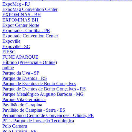
ExpoMag - RJ
ExpoMag Convention Center
EXPOMINAS - BH
EXPOMINAS BH
Expor Center Norte
Expotrade - Curitiba - PR
Expotrade Convention Center
Expoville
Expoville - SC
FIESC
FUNDAPARQUE
Híbrido (Presencial e Online)
online
Parque da Uva - SP
Parque de Eventos - RS
Parque de Eventos de Bento Gonçalves
Parque de Eventos de Bento Gonçalves - RS
Parque Metalúrgico Augusto Barbosa - MG
Parque Vila Germânica
Pavilhão de Carapina
Pavilhão de Carapina - Serra - ES
Pernambuco Centro de Convenções - Olinda, PE
PIT - Parque de Inovação Tecnológica
Polo Caruaru
Polo Caruaru - PE