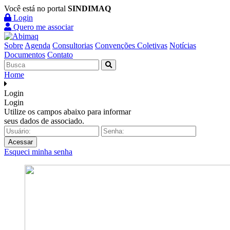
Você está no portal
SINDIMAQ
Login
Quero me associar
Sobre
Agenda
Consultorias
Convenções Coletivas
Notícias
Documentos
Contato
Home
Login
Login
Utilize os campos abaixo para informar
seus dados de associado.
Acessar
Esqueci minha senha