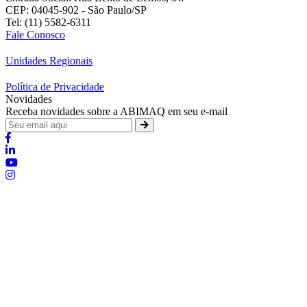
CEP: 04045-902 - São Paulo/SP
Tel: (11) 5582-6311
Fale Conosco
Unidades Regionais
Política de Privacidade
Novidades
Receba novidades sobre a ABIMAQ em seu e-mail
Brasília - Distrito Federal
Endereço:
SHIS - QI 11 - Bloco "S"
E-mail:
relgov@abimaq.org.br
Belo Horizonte - Minas Gerais
Endereço:
Av. Getúlio Vargas, 446 Sala 701 - Bairro: Funcionários
Telefone:
(31) 3281-9518