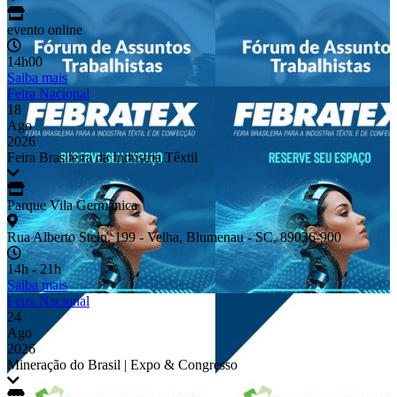
evento online
14h00
Saiba mais
Feira Nacional
18
Ago
2026
Feira Brasileira da Indústria Têxtil
Parque Vila Germânica
Rua Alberto Stein, 199 - Velha, Blumenau - SC, 89036-900
14h - 21h
Saiba mais
Feira Nacional
24
Ago
2026
Mineração do Brasil | Expo & Congresso