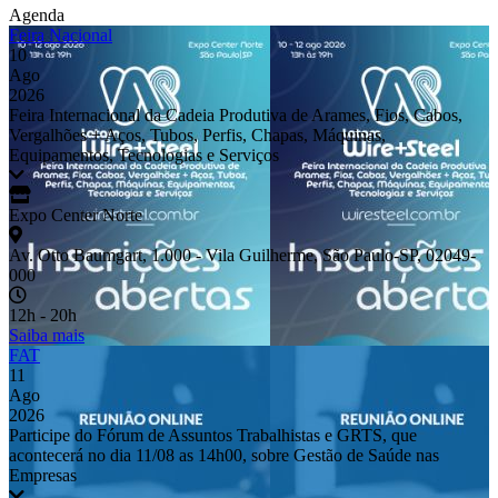
Agenda
Feira Nacional
10
Ago
2026
Feira Internacional da Cadeia Produtiva de Arames, Fios, Cabos,
Vergalhões + Aços, Tubos, Perfis, Chapas, Máquinas,
Equipamentos, Tecnologias e Serviços
Expo Center Norte
Av. Otto Baumgart, 1.000 - Vila Guilherme, São Paulo-SP, 02049-
000
12h - 20h
Saiba mais
FAT
11
Ago
2026
Participe do Fórum de Assuntos Trabalhistas e GRTS, que
acontecerá no dia 11/08 as 14h00, sobre Gestão de Saúde nas
Empresas