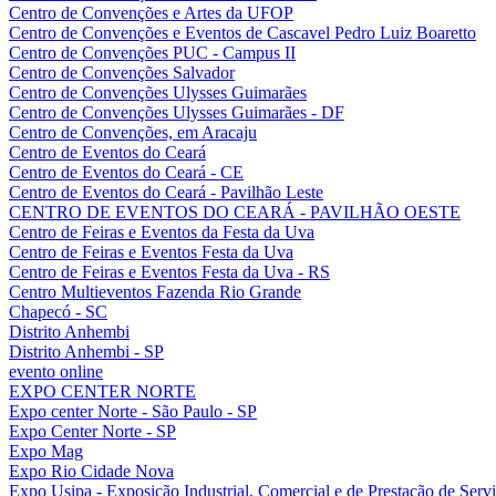
Centro de Convenções e Artes da UFOP
Centro de Convenções e Eventos de Cascavel Pedro Luiz Boaretto
Centro de Convenções PUC - Campus II
Centro de Convenções Salvador
Centro de Convenções Ulysses Guimarães
Centro de Convenções Ulysses Guimarães - DF
Centro de Convenções, em Aracaju
Centro de Eventos do Ceará
Centro de Eventos do Ceará - CE
Centro de Eventos do Ceará - Pavilhão Leste
CENTRO DE EVENTOS DO CEARÁ - PAVILHÃO OESTE
Centro de Feiras e Eventos da Festa da Uva
Centro de Feiras e Eventos Festa da Uva
Centro de Feiras e Eventos Festa da Uva - RS
Centro Multieventos Fazenda Rio Grande
Chapecó - SC
Distrito Anhembi
Distrito Anhembi - SP
evento online
EXPO CENTER NORTE
Expo center Norte - São Paulo - SP
Expo Center Norte - SP
Expo Mag
Expo Rio Cidade Nova
Expo Usipa - Exposição Industrial, Comercial e de Prestação de Serv