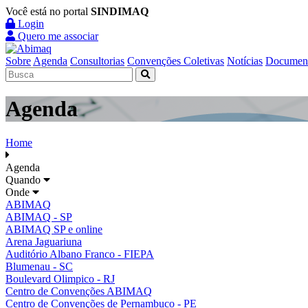
Você está no portal
SINDIMAQ
Login
Quero me associar
Sobre
Agenda
Consultorias
Convenções Coletivas
Notícias
Documen
Agenda
Home
Agenda
Quando
Onde
ABIMAQ
ABIMAQ - SP
ABIMAQ SP e online
Arena Jaguariuna
Auditório Albano Franco - FIEPA
Blumenau - SC
Boulevard Olimpico - RJ
Centro de Convenções ABIMAQ
Centro de Convenções de Pernambuco - PE