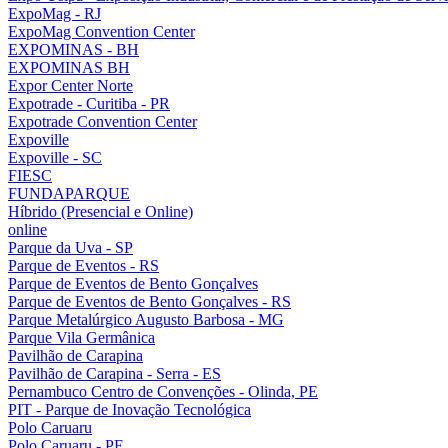
ExpoMag - RJ
ExpoMag Convention Center
EXPOMINAS - BH
EXPOMINAS BH
Expor Center Norte
Expotrade - Curitiba - PR
Expotrade Convention Center
Expoville
Expoville - SC
FIESC
FUNDAPARQUE
Híbrido (Presencial e Online)
online
Parque da Uva - SP
Parque de Eventos - RS
Parque de Eventos de Bento Gonçalves
Parque de Eventos de Bento Gonçalves - RS
Parque Metalúrgico Augusto Barbosa - MG
Parque Vila Germânica
Pavilhão de Carapina
Pavilhão de Carapina - Serra - ES
Pernambuco Centro de Convenções - Olinda, PE
PIT - Parque de Inovação Tecnológica
Polo Caruaru
Polo Caruaru - PE