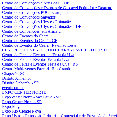
Centro de Convenções e Artes da UFOP
Centro de Convenções e Eventos de Cascavel Pedro Luiz Boaretto
Centro de Convenções PUC - Campus II
Centro de Convenções Salvador
Centro de Convenções Ulysses Guimarães
Centro de Convenções Ulysses Guimarães - DF
Centro de Convenções, em Aracaju
Centro de Eventos do Ceará
Centro de Eventos do Ceará - CE
Centro de Eventos do Ceará - Pavilhão Leste
CENTRO DE EVENTOS DO CEARÁ - PAVILHÃO OESTE
Centro de Feiras e Eventos da Festa da Uva
Centro de Feiras e Eventos Festa da Uva
Centro de Feiras e Eventos Festa da Uva - RS
Centro Multieventos Fazenda Rio Grande
Chapecó - SC
Distrito Anhembi
Distrito Anhembi - SP
evento online
EXPO CENTER NORTE
Expo center Norte - São Paulo - SP
Expo Center Norte - SP
Expo Mag
Expo Rio Cidade Nova
Expo Usipa - Exposição Industrial, Comercial e de Prestação de Serv