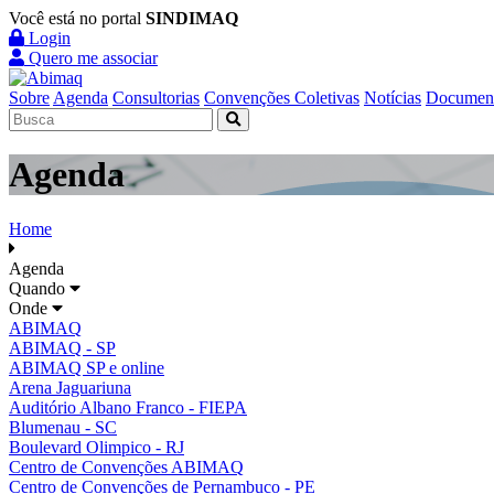
Você está no portal
SINDIMAQ
Login
Quero me associar
Sobre
Agenda
Consultorias
Convenções Coletivas
Notícias
Documen
Agenda
Home
Agenda
Quando
Onde
ABIMAQ
ABIMAQ - SP
ABIMAQ SP e online
Arena Jaguariuna
Auditório Albano Franco - FIEPA
Blumenau - SC
Boulevard Olimpico - RJ
Centro de Convenções ABIMAQ
Centro de Convenções de Pernambuco - PE