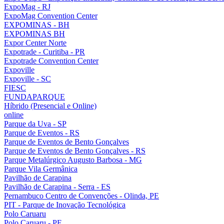
ExpoMag - RJ
ExpoMag Convention Center
EXPOMINAS - BH
EXPOMINAS BH
Expor Center Norte
Expotrade - Curitiba - PR
Expotrade Convention Center
Expoville
Expoville - SC
FIESC
FUNDAPARQUE
Híbrido (Presencial e Online)
online
Parque da Uva - SP
Parque de Eventos - RS
Parque de Eventos de Bento Gonçalves
Parque de Eventos de Bento Gonçalves - RS
Parque Metalúrgico Augusto Barbosa - MG
Parque Vila Germânica
Pavilhão de Carapina
Pavilhão de Carapina - Serra - ES
Pernambuco Centro de Convenções - Olinda, PE
PIT - Parque de Inovação Tecnológica
Polo Caruaru
Polo Caruaru - PE