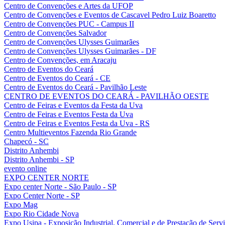
Centro de Convenções e Artes da UFOP
Centro de Convenções e Eventos de Cascavel Pedro Luiz Boaretto
Centro de Convenções PUC - Campus II
Centro de Convenções Salvador
Centro de Convenções Ulysses Guimarães
Centro de Convenções Ulysses Guimarães - DF
Centro de Convenções, em Aracaju
Centro de Eventos do Ceará
Centro de Eventos do Ceará - CE
Centro de Eventos do Ceará - Pavilhão Leste
CENTRO DE EVENTOS DO CEARÁ - PAVILHÃO OESTE
Centro de Feiras e Eventos da Festa da Uva
Centro de Feiras e Eventos Festa da Uva
Centro de Feiras e Eventos Festa da Uva - RS
Centro Multieventos Fazenda Rio Grande
Chapecó - SC
Distrito Anhembi
Distrito Anhembi - SP
evento online
EXPO CENTER NORTE
Expo center Norte - São Paulo - SP
Expo Center Norte - SP
Expo Mag
Expo Rio Cidade Nova
Expo Usipa - Exposição Industrial, Comercial e de Prestação de Serv