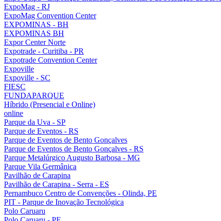
ExpoMag - RJ
ExpoMag Convention Center
EXPOMINAS - BH
EXPOMINAS BH
Expor Center Norte
Expotrade - Curitiba - PR
Expotrade Convention Center
Expoville
Expoville - SC
FIESC
FUNDAPARQUE
Híbrido (Presencial e Online)
online
Parque da Uva - SP
Parque de Eventos - RS
Parque de Eventos de Bento Gonçalves
Parque de Eventos de Bento Gonçalves - RS
Parque Metalúrgico Augusto Barbosa - MG
Parque Vila Germânica
Pavilhão de Carapina
Pavilhão de Carapina - Serra - ES
Pernambuco Centro de Convenções - Olinda, PE
PIT - Parque de Inovação Tecnológica
Polo Caruaru
Polo Caruaru - PE