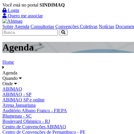
Você está no portal
SINDIMAQ
Login
Quero me associar
Sobre
Agenda
Consultorias
Convenções Coletivas
Notícias
Documen
Agenda
Home
Agenda
Quando
Onde
ABIMAQ
ABIMAQ - SP
ABIMAQ SP e online
Arena Jaguariuna
Auditório Albano Franco - FIEPA
Blumenau - SC
Boulevard Olimpico - RJ
Centro de Convenções ABIMAQ
Centro de Convenções de Pernambuco - PE