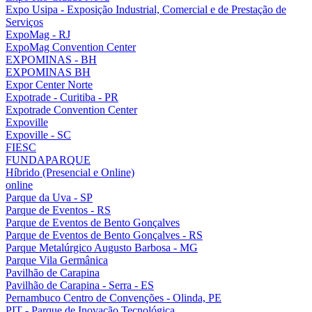
Expo Usipa - Exposição Industrial, Comercial e de Prestação de
Serviços
ExpoMag - RJ
ExpoMag Convention Center
EXPOMINAS - BH
EXPOMINAS BH
Expor Center Norte
Expotrade - Curitiba - PR
Expotrade Convention Center
Expoville
Expoville - SC
FIESC
FUNDAPARQUE
Híbrido (Presencial e Online)
online
Parque da Uva - SP
Parque de Eventos - RS
Parque de Eventos de Bento Gonçalves
Parque de Eventos de Bento Gonçalves - RS
Parque Metalúrgico Augusto Barbosa - MG
Parque Vila Germânica
Pavilhão de Carapina
Pavilhão de Carapina - Serra - ES
Pernambuco Centro de Convenções - Olinda, PE
PIT - Parque de Inovação Tecnológica