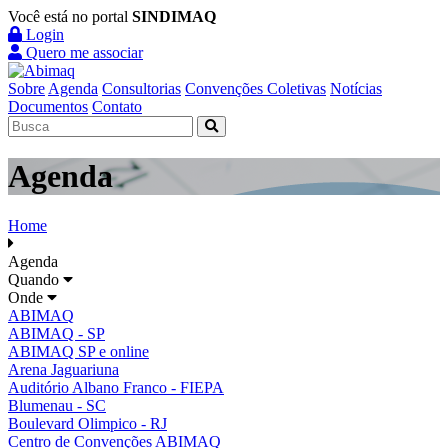
Você está no portal
SINDIMAQ
Login
Quero me associar
Sobre
Agenda
Consultorias
Convenções Coletivas
Notícias
Documentos
Contato
Agenda
Home
Agenda
Quando
Onde
ABIMAQ
ABIMAQ - SP
ABIMAQ SP e online
Arena Jaguariuna
Auditório Albano Franco - FIEPA
Blumenau - SC
Boulevard Olimpico - RJ
Centro de Convenções ABIMAQ