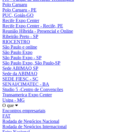
Polo Caruaru
Polo Caruaru - PE
PUC, Goiás-GO
Recife Expo Center
Recife Expo Center - Recife, PE
Reunião Híbrida - Presencial e Online
Ribeirão Preto - SP
RIOCENTRO
São Paulo e online
São Paulo Expo
São Paulo Expo - SP
São Paulo Expo, São Paulo-SP
Sede ABIMAQ SP
Sede da ABIMAQ
SEDE FIESC - SC
SENAI/CIMATEC - BA
Studio 5 -Centro de Convenções
Transamerica Expo Center
Usipa - MG
O que
Encontros empresariais
FAT
Rodada de Negócios Nacional
Rodada de Negócios Internacional
Feira Nacional