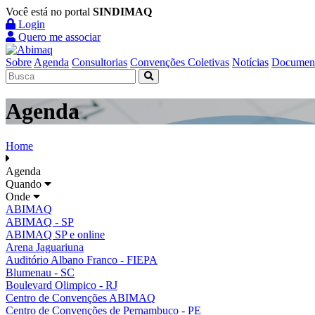
Você está no portal
SINDIMAQ
Login
Quero me associar
Sobre
Agenda
Consultorias
Convenções Coletivas
Notícias
Documen
Agenda
Home
Agenda
Quando
Onde
ABIMAQ
ABIMAQ - SP
ABIMAQ SP e online
Arena Jaguariuna
Auditório Albano Franco - FIEPA
Blumenau - SC
Boulevard Olimpico - RJ
Centro de Convenções ABIMAQ
Centro de Convenções de Pernambuco - PE