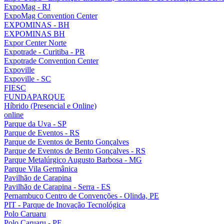
ExpoMag - RJ
ExpoMag Convention Center
EXPOMINAS - BH
EXPOMINAS BH
Expor Center Norte
Expotrade - Curitiba - PR
Expotrade Convention Center
Expoville
Expoville - SC
FIESC
FUNDAPARQUE
Híbrido (Presencial e Online)
online
Parque da Uva - SP
Parque de Eventos - RS
Parque de Eventos de Bento Gonçalves
Parque de Eventos de Bento Gonçalves - RS
Parque Metalúrgico Augusto Barbosa - MG
Parque Vila Germânica
Pavilhão de Carapina
Pavilhão de Carapina - Serra - ES
Pernambuco Centro de Convenções - Olinda, PE
PIT - Parque de Inovação Tecnológica
Polo Caruaru
Polo Caruaru - PE