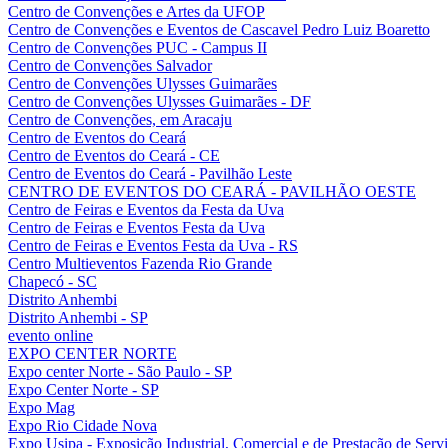
Centro de Convenções e Artes da UFOP
Centro de Convenções e Eventos de Cascavel Pedro Luiz Boaretto
Centro de Convenções PUC - Campus II
Centro de Convenções Salvador
Centro de Convenções Ulysses Guimarães
Centro de Convenções Ulysses Guimarães - DF
Centro de Convenções, em Aracaju
Centro de Eventos do Ceará
Centro de Eventos do Ceará - CE
Centro de Eventos do Ceará - Pavilhão Leste
CENTRO DE EVENTOS DO CEARÁ - PAVILHÃO OESTE
Centro de Feiras e Eventos da Festa da Uva
Centro de Feiras e Eventos Festa da Uva
Centro de Feiras e Eventos Festa da Uva - RS
Centro Multieventos Fazenda Rio Grande
Chapecó - SC
Distrito Anhembi
Distrito Anhembi - SP
evento online
EXPO CENTER NORTE
Expo center Norte - São Paulo - SP
Expo Center Norte - SP
Expo Mag
Expo Rio Cidade Nova
Expo Usipa - Exposição Industrial, Comercial e de Prestação de Serv