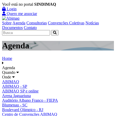
Você está no portal
SINDIMAQ
Login
Quero me associar
Sobre
Agenda
Consultorias
Convenções Coletivas
Notícias
Documentos
Contato
Agenda
Home
Agenda
Quando
Onde
ABIMAQ
ABIMAQ - SP
ABIMAQ SP e online
Arena Jaguariuna
Auditório Albano Franco - FIEPA
Blumenau - SC
Boulevard Olimpico - RJ
Centro de Convenções ABIMAQ