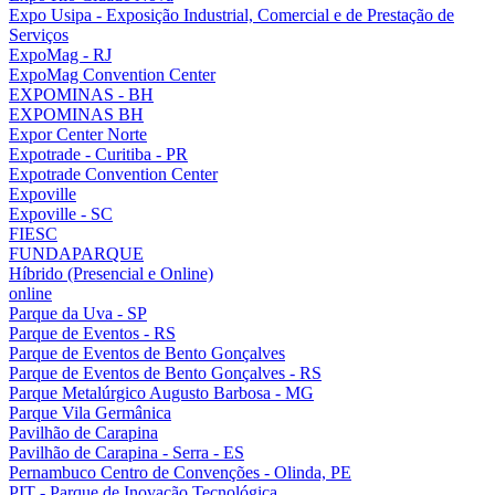
Expo Usipa - Exposição Industrial, Comercial e de Prestação de
Serviços
ExpoMag - RJ
ExpoMag Convention Center
EXPOMINAS - BH
EXPOMINAS BH
Expor Center Norte
Expotrade - Curitiba - PR
Expotrade Convention Center
Expoville
Expoville - SC
FIESC
FUNDAPARQUE
Híbrido (Presencial e Online)
online
Parque da Uva - SP
Parque de Eventos - RS
Parque de Eventos de Bento Gonçalves
Parque de Eventos de Bento Gonçalves - RS
Parque Metalúrgico Augusto Barbosa - MG
Parque Vila Germânica
Pavilhão de Carapina
Pavilhão de Carapina - Serra - ES
Pernambuco Centro de Convenções - Olinda, PE
PIT - Parque de Inovação Tecnológica