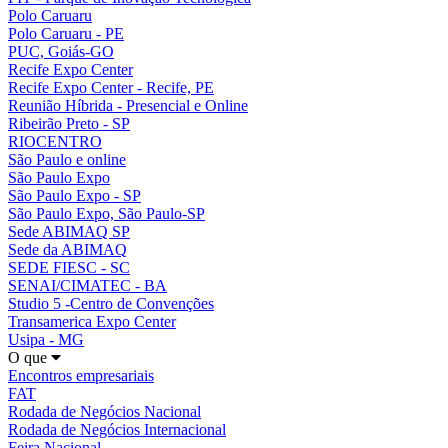
Polo Caruaru
Polo Caruaru - PE
PUC, Goiás-GO
Recife Expo Center
Recife Expo Center - Recife, PE
Reunião Híbrida - Presencial e Online
Ribeirão Preto - SP
RIOCENTRO
São Paulo e online
São Paulo Expo
São Paulo Expo - SP
São Paulo Expo, São Paulo-SP
Sede ABIMAQ SP
Sede da ABIMAQ
SEDE FIESC - SC
SENAI/CIMATEC - BA
Studio 5 -Centro de Convenções
Transamerica Expo Center
Usipa - MG
O que
Encontros empresariais
FAT
Rodada de Negócios Nacional
Rodada de Negócios Internacional
Feira Nacional