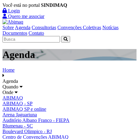
Você está no portal
SINDIMAQ
Login
Quero me associar
Sobre
Agenda
Consultorias
Convenções Coletivas
Notícias
Documentos
Contato
Agenda
Home
Agenda
Quando
Onde
ABIMAQ
ABIMAQ - SP
ABIMAQ SP e online
Arena Jaguariuna
Auditório Albano Franco - FIEPA
Blumenau - SC
Boulevard Olimpico - RJ
Centro de Convenções ABIMAQ