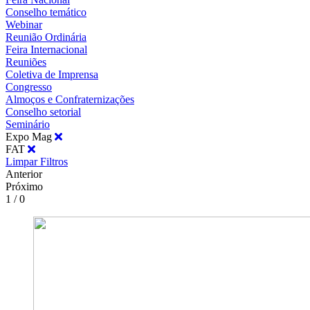
Conselho temático
Webinar
Reunião Ordinária
Feira Internacional
Reuniões
Coletiva de Imprensa
Congresso
Almoços e Confraternizações
Conselho setorial
Seminário
Expo Mag
FAT
Limpar Filtros
Anterior
Próximo
1 / 0