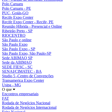
Polo Caruaru
Polo Caruaru - PE
PUC, Goiás-GO
Recife Expo Center
Recife Expo Center - Recife, PE
Reunião Híbrida - Presencial e Online
Ribeirão Preto - SP
RIOCENTRO
São Paulo e online
São Paulo Expo
São Paulo Expo - SP
São Paulo Expo, São Paulo-SP
Sede ABIMAQ SP
Sede da ABIMAQ
SEDE FIESC - SC
SENAI/CIMATEC - BA
Studio 5 -Centro de Convenções
Transamerica Expo Center
Usipa - MG
O que
Encontros empresariais
FAT
Rodada de Negócios Nacional
Rodada de Negócios Internacional
Feira Nacional