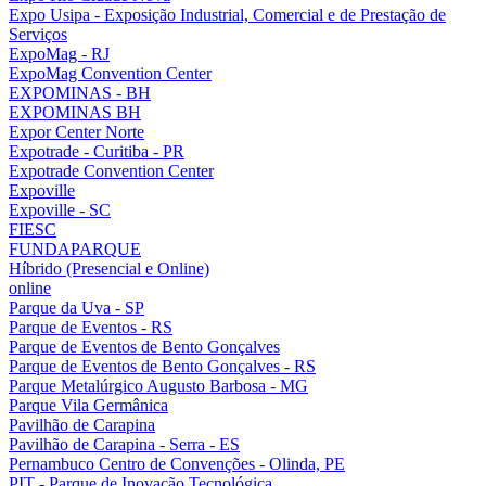
Expo Usipa - Exposição Industrial, Comercial e de Prestação de
Serviços
ExpoMag - RJ
ExpoMag Convention Center
EXPOMINAS - BH
EXPOMINAS BH
Expor Center Norte
Expotrade - Curitiba - PR
Expotrade Convention Center
Expoville
Expoville - SC
FIESC
FUNDAPARQUE
Híbrido (Presencial e Online)
online
Parque da Uva - SP
Parque de Eventos - RS
Parque de Eventos de Bento Gonçalves
Parque de Eventos de Bento Gonçalves - RS
Parque Metalúrgico Augusto Barbosa - MG
Parque Vila Germânica
Pavilhão de Carapina
Pavilhão de Carapina - Serra - ES
Pernambuco Centro de Convenções - Olinda, PE
PIT - Parque de Inovação Tecnológica