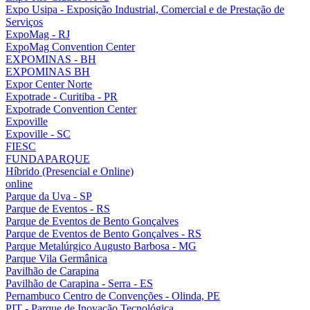
Expo Usipa - Exposição Industrial, Comercial e de Prestação de
Serviços
ExpoMag - RJ
ExpoMag Convention Center
EXPOMINAS - BH
EXPOMINAS BH
Expor Center Norte
Expotrade - Curitiba - PR
Expotrade Convention Center
Expoville
Expoville - SC
FIESC
FUNDAPARQUE
Híbrido (Presencial e Online)
online
Parque da Uva - SP
Parque de Eventos - RS
Parque de Eventos de Bento Gonçalves
Parque de Eventos de Bento Gonçalves - RS
Parque Metalúrgico Augusto Barbosa - MG
Parque Vila Germânica
Pavilhão de Carapina
Pavilhão de Carapina - Serra - ES
Pernambuco Centro de Convenções - Olinda, PE
PIT - Parque de Inovação Tecnológica