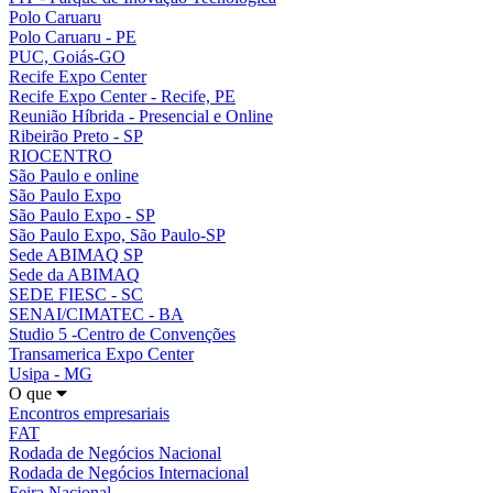
Polo Caruaru
Polo Caruaru - PE
PUC, Goiás-GO
Recife Expo Center
Recife Expo Center - Recife, PE
Reunião Híbrida - Presencial e Online
Ribeirão Preto - SP
RIOCENTRO
São Paulo e online
São Paulo Expo
São Paulo Expo - SP
São Paulo Expo, São Paulo-SP
Sede ABIMAQ SP
Sede da ABIMAQ
SEDE FIESC - SC
SENAI/CIMATEC - BA
Studio 5 -Centro de Convenções
Transamerica Expo Center
Usipa - MG
O que
Encontros empresariais
FAT
Rodada de Negócios Nacional
Rodada de Negócios Internacional
Feira Nacional