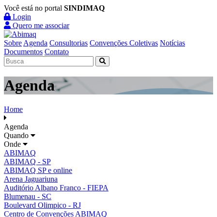
Você está no portal
SINDIMAQ
Login
Quero me associar
Sobre
Agenda
Consultorias
Convenções Coletivas
Notícias
Documentos
Contato
Agenda
Home
Agenda
Quando
Onde
ABIMAQ
ABIMAQ - SP
ABIMAQ SP e online
Arena Jaguariuna
Auditório Albano Franco - FIEPA
Blumenau - SC
Boulevard Olimpico - RJ
Centro de Convenções ABIMAQ