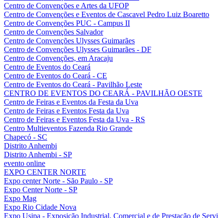
Centro de Convenções e Artes da UFOP
Centro de Convenções e Eventos de Cascavel Pedro Luiz Boaretto
Centro de Convenções PUC - Campus II
Centro de Convenções Salvador
Centro de Convenções Ulysses Guimarães
Centro de Convenções Ulysses Guimarães - DF
Centro de Convenções, em Aracaju
Centro de Eventos do Ceará
Centro de Eventos do Ceará - CE
Centro de Eventos do Ceará - Pavilhão Leste
CENTRO DE EVENTOS DO CEARÁ - PAVILHÃO OESTE
Centro de Feiras e Eventos da Festa da Uva
Centro de Feiras e Eventos Festa da Uva
Centro de Feiras e Eventos Festa da Uva - RS
Centro Multieventos Fazenda Rio Grande
Chapecó - SC
Distrito Anhembi
Distrito Anhembi - SP
evento online
EXPO CENTER NORTE
Expo center Norte - São Paulo - SP
Expo Center Norte - SP
Expo Mag
Expo Rio Cidade Nova
Expo Usipa - Exposição Industrial, Comercial e de Prestação de Serv