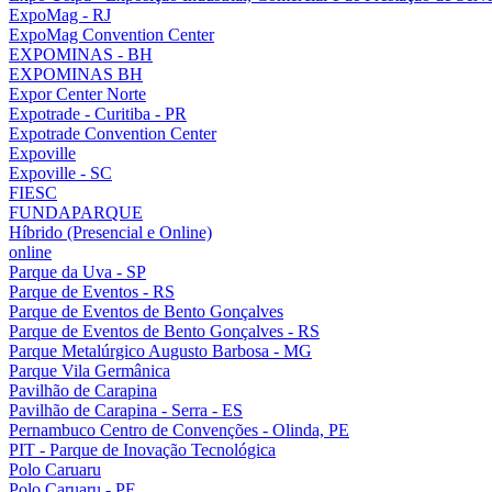
ExpoMag - RJ
ExpoMag Convention Center
EXPOMINAS - BH
EXPOMINAS BH
Expor Center Norte
Expotrade - Curitiba - PR
Expotrade Convention Center
Expoville
Expoville - SC
FIESC
FUNDAPARQUE
Híbrido (Presencial e Online)
online
Parque da Uva - SP
Parque de Eventos - RS
Parque de Eventos de Bento Gonçalves
Parque de Eventos de Bento Gonçalves - RS
Parque Metalúrgico Augusto Barbosa - MG
Parque Vila Germânica
Pavilhão de Carapina
Pavilhão de Carapina - Serra - ES
Pernambuco Centro de Convenções - Olinda, PE
PIT - Parque de Inovação Tecnológica
Polo Caruaru
Polo Caruaru - PE