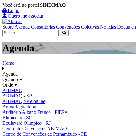
Você está no portal
SINDIMAQ
Login
Quero me associar
Sobre
Agenda
Consultorias
Convenções Coletivas
Notícias
Documen
Agenda
Home
Agenda
Quando
Onde
ABIMAQ
ABIMAQ - SP
ABIMAQ SP e online
Arena Jaguariuna
Auditório Albano Franco - FIEPA
Blumenau - SC
Boulevard Olimpico - RJ
Centro de Convenções ABIMAQ
Centro de Convenções de Pernambuco - PE