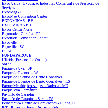
Expo Usipa - Exposição Industrial, Comercial e de Prestação de
Serviços
ExpoMag - RJ
ExpoMag Convention Center
EXPOMINAS - BH
EXPOMINAS BH
Expor Center Norte
Expotrade - Curitiba - PR
Expotrade Convention Center
Expoville
Expoville - SC
FIESC
FUNDAPARQUE
Híbrido (Presencial e Online)
online
Parque da Uva - SP
Parque de Eventos - RS
Parque de Eventos de Bento Gonçalves
Parque de Eventos de Bento Gonçalves - RS
Parque Metalúrgico Augusto Barbosa - MG
Parque Vila Germânica
Pavilhão de Carapina
Pavilhão de Carapina - Serra - ES
Pernambuco Centro de Convenções - Olinda, PE
PIT - Parque de Inovação Tecnológica