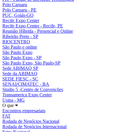
Polo Caruaru
Polo Caruaru - PE
PUC, Goiás-GO
Recife Expo Center
Recife Expo Center - Recife, PE
Reunião Híbrida - Presencial e Online
Ribeirão Preto - SP
RIOCENTRO
São Paulo e online
São Paulo Expo
São Paulo Expo - SP
São Paulo Expo, São Paulo-SP
Sede ABIMAQ SP
Sede da ABIMAQ
SEDE FIESC - SC
SENAI/CIMATEC - BA
Studio 5 -Centro de Convenções
Transamerica Expo Center
Usipa - MG
O que
Encontros empresariais
FAT
Rodada de Negócios Nacional
Rodada de Negócios Internacional
Feira Nacional