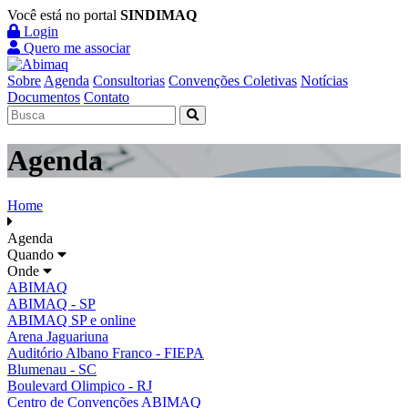
Você está no portal
SINDIMAQ
Login
Quero me associar
Sobre
Agenda
Consultorias
Convenções Coletivas
Notícias
Documentos
Contato
Agenda
Home
Agenda
Quando
Onde
ABIMAQ
ABIMAQ - SP
ABIMAQ SP e online
Arena Jaguariuna
Auditório Albano Franco - FIEPA
Blumenau - SC
Boulevard Olimpico - RJ
Centro de Convenções ABIMAQ