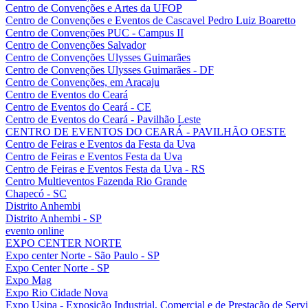
Centro de Convenções e Artes da UFOP
Centro de Convenções e Eventos de Cascavel Pedro Luiz Boaretto
Centro de Convenções PUC - Campus II
Centro de Convenções Salvador
Centro de Convenções Ulysses Guimarães
Centro de Convenções Ulysses Guimarães - DF
Centro de Convenções, em Aracaju
Centro de Eventos do Ceará
Centro de Eventos do Ceará - CE
Centro de Eventos do Ceará - Pavilhão Leste
CENTRO DE EVENTOS DO CEARÁ - PAVILHÃO OESTE
Centro de Feiras e Eventos da Festa da Uva
Centro de Feiras e Eventos Festa da Uva
Centro de Feiras e Eventos Festa da Uva - RS
Centro Multieventos Fazenda Rio Grande
Chapecó - SC
Distrito Anhembi
Distrito Anhembi - SP
evento online
EXPO CENTER NORTE
Expo center Norte - São Paulo - SP
Expo Center Norte - SP
Expo Mag
Expo Rio Cidade Nova
Expo Usipa - Exposição Industrial, Comercial e de Prestação de Serv