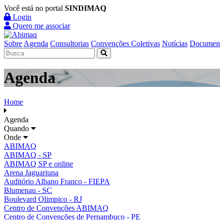
Você está no portal
SINDIMAQ
Login
Quero me associar
Sobre
Agenda
Consultorias
Convenções Coletivas
Notícias
Documen
Agenda
Home
Agenda
Quando
Onde
ABIMAQ
ABIMAQ - SP
ABIMAQ SP e online
Arena Jaguariuna
Auditório Albano Franco - FIEPA
Blumenau - SC
Boulevard Olimpico - RJ
Centro de Convenções ABIMAQ
Centro de Convenções de Pernambuco - PE