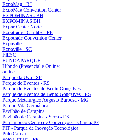
ExpoMag - RJ
ExpoMag Convention Center
EXPOMINAS - BH
EXPOMINAS BH
Expor Center Norte
Expotrade - Curitiba - PR
Expotrade Convention Center
Expoville
Expoville - SC
FIESC
FUNDAPARQUE
Híbrido (Presencial e Online)
online
Parque da Uva - SP
Parque de Eventos - RS
Parque de Eventos de Bento Gonçalves
Parque de Eventos de Bento Gonçalves - RS
Parque Metalúrgico Augusto Barbosa - MG
Parque Vila Germânica
Pavilhão de Carapina
Pavilhão de Carapina - Serra - ES
Pernambuco Centro de Convenções - Olinda, PE
PIT - Parque de Inovação Tecnológica
Polo Caruaru
Polo Caruaru - PE