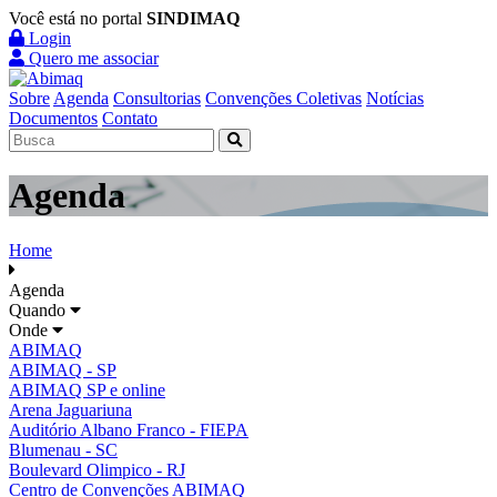
Você está no portal
SINDIMAQ
Login
Quero me associar
Sobre
Agenda
Consultorias
Convenções Coletivas
Notícias
Documentos
Contato
Agenda
Home
Agenda
Quando
Onde
ABIMAQ
ABIMAQ - SP
ABIMAQ SP e online
Arena Jaguariuna
Auditório Albano Franco - FIEPA
Blumenau - SC
Boulevard Olimpico - RJ
Centro de Convenções ABIMAQ