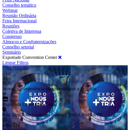
Conselho temático
Webinar
Reunião Ordinária
Feira Internacional
Reuniões
Coletiva de Imprensa
Congresso
Almoços e Confraternizações
Conselho setorial
Seminário
Expotrade Convention Center
Limpar Filtros
Feira Nacional
25
Ago
2026
Inovação e experiência para impulsionar a indústria.
Expotrade Convention Center
Rod. Dep. João Leopoldo Jacomel, 10454, Pinhais/PR
14h - 21h