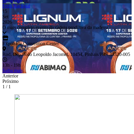
Saiba mais
Feira Nacional
15
Set
2026
O mais completo evento da cadeia produtiva da madeira
Expotrade Convention Center
Rod. Dep. João Leopoldo Jacomel, 10454, Pinhais/PR - 83320-005
13h - 19h
Saiba mais
Anterior
Próximo
1 / 1