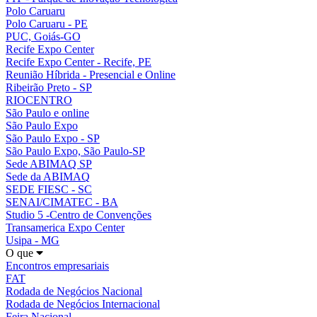
Polo Caruaru
Polo Caruaru - PE
PUC, Goiás-GO
Recife Expo Center
Recife Expo Center - Recife, PE
Reunião Híbrida - Presencial e Online
Ribeirão Preto - SP
RIOCENTRO
São Paulo e online
São Paulo Expo
São Paulo Expo - SP
São Paulo Expo, São Paulo-SP
Sede ABIMAQ SP
Sede da ABIMAQ
SEDE FIESC - SC
SENAI/CIMATEC - BA
Studio 5 -Centro de Convenções
Transamerica Expo Center
Usipa - MG
O que
Encontros empresariais
FAT
Rodada de Negócios Nacional
Rodada de Negócios Internacional
Feira Nacional