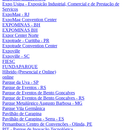
Expo Usipa - Exposição Industrial, Comercial e de Prestação de
Serviços
ExpoMag - RJ
ExpoMag Convention Center
EXPOMINAS - BH
EXPOMINAS BH
Expor Center Norte
Expotrade - Curitiba - PR
Expotrade Convention Center
Expoville
Expoville - SC
FIESC
FUNDAPARQUE
Híbrido (Presencial e Online)
online
Parque da Uva - SP
Parque de Eventos - RS
Parque de Eventos de Bento Gonçalves
Parque de Eventos de Bento Gonçalves - RS
Parque Metalúrgico Augusto Barbosa - MG
Parque Vila Germânica
Pavilhão de Carapina
Pavilhão de Carapina - Serra - ES
Pernambuco Centro de Convenções - Olinda, PE
PIT - Parque de Inovação Tecnológica