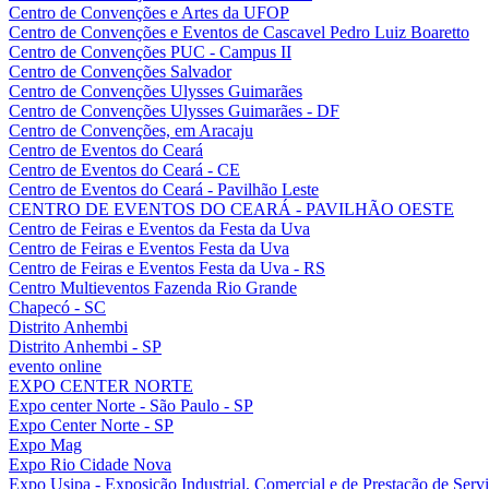
Centro de Convenções e Artes da UFOP
Centro de Convenções e Eventos de Cascavel Pedro Luiz Boaretto
Centro de Convenções PUC - Campus II
Centro de Convenções Salvador
Centro de Convenções Ulysses Guimarães
Centro de Convenções Ulysses Guimarães - DF
Centro de Convenções, em Aracaju
Centro de Eventos do Ceará
Centro de Eventos do Ceará - CE
Centro de Eventos do Ceará - Pavilhão Leste
CENTRO DE EVENTOS DO CEARÁ - PAVILHÃO OESTE
Centro de Feiras e Eventos da Festa da Uva
Centro de Feiras e Eventos Festa da Uva
Centro de Feiras e Eventos Festa da Uva - RS
Centro Multieventos Fazenda Rio Grande
Chapecó - SC
Distrito Anhembi
Distrito Anhembi - SP
evento online
EXPO CENTER NORTE
Expo center Norte - São Paulo - SP
Expo Center Norte - SP
Expo Mag
Expo Rio Cidade Nova
Expo Usipa - Exposição Industrial, Comercial e de Prestação de Serv