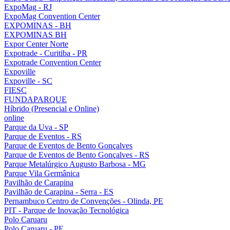
ExpoMag - RJ
ExpoMag Convention Center
EXPOMINAS - BH
EXPOMINAS BH
Expor Center Norte
Expotrade - Curitiba - PR
Expotrade Convention Center
Expoville
Expoville - SC
FIESC
FUNDAPARQUE
Híbrido (Presencial e Online)
online
Parque da Uva - SP
Parque de Eventos - RS
Parque de Eventos de Bento Gonçalves
Parque de Eventos de Bento Gonçalves - RS
Parque Metalúrgico Augusto Barbosa - MG
Parque Vila Germânica
Pavilhão de Carapina
Pavilhão de Carapina - Serra - ES
Pernambuco Centro de Convenções - Olinda, PE
PIT - Parque de Inovação Tecnológica
Polo Caruaru
Polo Caruaru - PE