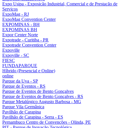
Expo Usipa - Exposição Industrial, Comercial e de Prestação de
Serviços
ExpoMag - RJ
ExpoMag Convention Center
EXPOMINAS - BH
EXPOMINAS BH
Expor Center Norte
Expotrade - Curitiba - PR
Expotrade Convention Center
Expoville
Expoville - SC
FIESC
FUNDAPARQUE
Híbrido (Presencial e Online)
online
Parque da Uva - SP
Parque de Eventos - RS
Parque de Eventos de Bento Gonçalves
Parque de Eventos de Bento Gonçalves - RS
Parque Metalúrgico Augusto Barbosa - MG
Parque Vila Germânica
Pavilhão de Carapina
Pavilhão de Carapina - Serra - ES
Pernambuco Centro de Convenções - Olinda, PE
PIT - Parque de Inovação Tecnológica