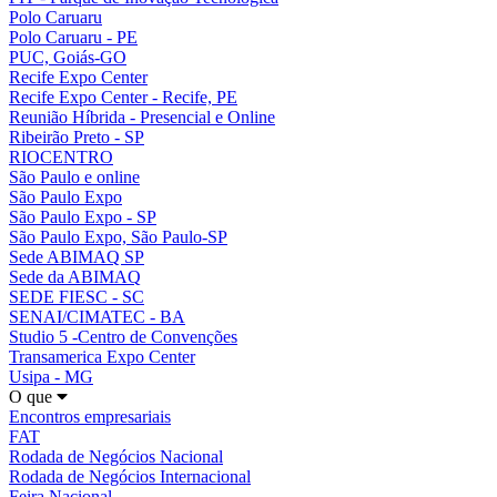
Polo Caruaru
Polo Caruaru - PE
PUC, Goiás-GO
Recife Expo Center
Recife Expo Center - Recife, PE
Reunião Híbrida - Presencial e Online
Ribeirão Preto - SP
RIOCENTRO
São Paulo e online
São Paulo Expo
São Paulo Expo - SP
São Paulo Expo, São Paulo-SP
Sede ABIMAQ SP
Sede da ABIMAQ
SEDE FIESC - SC
SENAI/CIMATEC - BA
Studio 5 -Centro de Convenções
Transamerica Expo Center
Usipa - MG
O que
Encontros empresariais
FAT
Rodada de Negócios Nacional
Rodada de Negócios Internacional
Feira Nacional