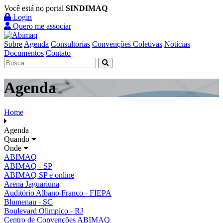
Você está no portal
SINDIMAQ
Login
Quero me associar
Sobre
Agenda
Consultorias
Convenções Coletivas
Notícias
Documentos
Contato
Agenda
Home
Agenda
Quando
Onde
ABIMAQ
ABIMAQ - SP
ABIMAQ SP e online
Arena Jaguariuna
Auditório Albano Franco - FIEPA
Blumenau - SC
Boulevard Olimpico - RJ
Centro de Convenções ABIMAQ