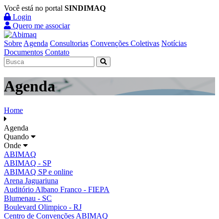
Você está no portal
SINDIMAQ
Login
Quero me associar
Sobre
Agenda
Consultorias
Convenções Coletivas
Notícias
Documentos
Contato
Agenda
Home
Agenda
Quando
Onde
ABIMAQ
ABIMAQ - SP
ABIMAQ SP e online
Arena Jaguariuna
Auditório Albano Franco - FIEPA
Blumenau - SC
Boulevard Olimpico - RJ
Centro de Convenções ABIMAQ