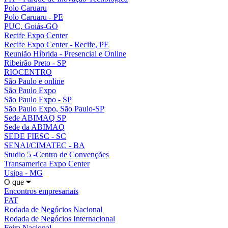
Polo Caruaru
Polo Caruaru - PE
PUC, Goiás-GO
Recife Expo Center
Recife Expo Center - Recife, PE
Reunião Híbrida - Presencial e Online
Ribeirão Preto - SP
RIOCENTRO
São Paulo e online
São Paulo Expo
São Paulo Expo - SP
São Paulo Expo, São Paulo-SP
Sede ABIMAQ SP
Sede da ABIMAQ
SEDE FIESC - SC
SENAI/CIMATEC - BA
Studio 5 -Centro de Convenções
Transamerica Expo Center
Usipa - MG
O que
Encontros empresariais
FAT
Rodada de Negócios Nacional
Rodada de Negócios Internacional
Feira Nacional