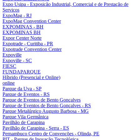
Expo Usipa - Exposição Industrial, Comercial e de Prestação de
Serviços
ExpoMag - RJ
ExpoMag Convention Center
EXPOMINAS - BH
EXPOMINAS BH
Expor Center Norte
Expotrade - Curitiba - PR
Expotrade Convention Center
Expoville
Expoville - SC
FIESC
FUNDAPARQUE
Híbrido (Presencial e Online)
online
Parque da Uva - SP
Parque de Eventos - RS
Parque de Eventos de Bento Gonçalves
Parque de Eventos de Bento Gonçalves - RS
Parque Metalúrgico Augusto Barbosa - MG
Parque Vila Germânica
Pavilhão de Carapina
Pavilhão de Carapina - Serra - ES
Pernambuco Centro de Convenções - Olinda, PE
PIT - Parque de Inovação Tecnológica