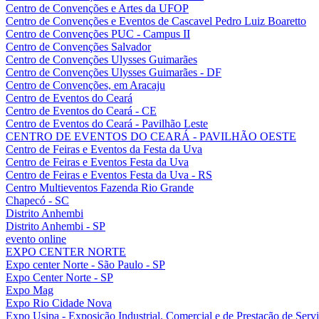
Centro de Convenções e Artes da UFOP
Centro de Convenções e Eventos de Cascavel Pedro Luiz Boaretto
Centro de Convenções PUC - Campus II
Centro de Convenções Salvador
Centro de Convenções Ulysses Guimarães
Centro de Convenções Ulysses Guimarães - DF
Centro de Convenções, em Aracaju
Centro de Eventos do Ceará
Centro de Eventos do Ceará - CE
Centro de Eventos do Ceará - Pavilhão Leste
CENTRO DE EVENTOS DO CEARÁ - PAVILHÃO OESTE
Centro de Feiras e Eventos da Festa da Uva
Centro de Feiras e Eventos Festa da Uva
Centro de Feiras e Eventos Festa da Uva - RS
Centro Multieventos Fazenda Rio Grande
Chapecó - SC
Distrito Anhembi
Distrito Anhembi - SP
evento online
EXPO CENTER NORTE
Expo center Norte - São Paulo - SP
Expo Center Norte - SP
Expo Mag
Expo Rio Cidade Nova
Expo Usipa - Exposição Industrial, Comercial e de Prestação de Serv