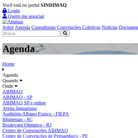
Você está no portal
SINDIMAQ
Login
Quero me associar
Sobre
Agenda
Consultorias
Convenções Coletivas
Notícias
Documen
Agenda
Home
Agenda
Quando
Onde
ABIMAQ
ABIMAQ - SP
ABIMAQ SP e online
Arena Jaguariuna
Auditório Albano Franco - FIEPA
Blumenau - SC
Boulevard Olimpico - RJ
Centro de Convenções ABIMAQ
Centro de Convenções de Pernambuco - PE