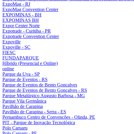
ExpoMag - RJ
ExpoMag Convention Center
EXPOMINAS - BH
EXPOMINAS BH
Expor Center Norte
Expotrade - Curitiba - PR
Expotrade Convention Center
Expoville
Expoville - SC
FIESC
FUNDAPARQUE
Híbrido (Presencial e Online)
online
Parque da Uva - SP
Parque de Eventos - RS
Parque de Eventos de Bento Gonçalves
Parque de Eventos de Bento Gonçalves - RS
Parque Metalúrgico Augusto Barbosa - MG
Parque Vila Germânica
Pavilhão de Carapina
Pavilhão de Carapina - Serra - ES
Pernambuco Centro de Convenções - Olinda, PE
PIT - Parque de Inovação Tecnológica
Polo Caruaru
Polo Caruaru - PE