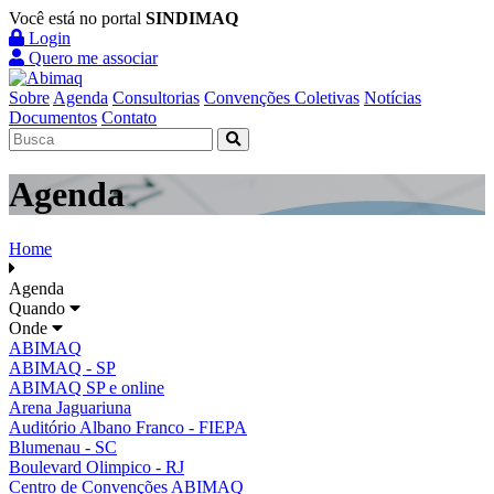
Você está no portal
SINDIMAQ
Login
Quero me associar
Sobre
Agenda
Consultorias
Convenções Coletivas
Notícias
Documentos
Contato
Agenda
Home
Agenda
Quando
Onde
ABIMAQ
ABIMAQ - SP
ABIMAQ SP e online
Arena Jaguariuna
Auditório Albano Franco - FIEPA
Blumenau - SC
Boulevard Olimpico - RJ
Centro de Convenções ABIMAQ