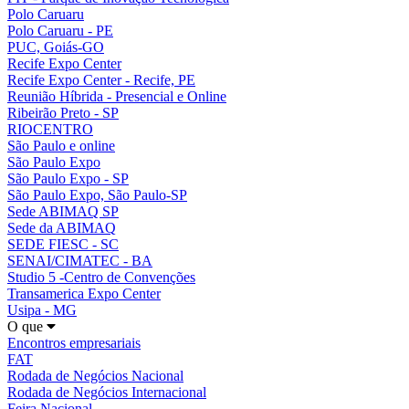
Polo Caruaru
Polo Caruaru - PE
PUC, Goiás-GO
Recife Expo Center
Recife Expo Center - Recife, PE
Reunião Híbrida - Presencial e Online
Ribeirão Preto - SP
RIOCENTRO
São Paulo e online
São Paulo Expo
São Paulo Expo - SP
São Paulo Expo, São Paulo-SP
Sede ABIMAQ SP
Sede da ABIMAQ
SEDE FIESC - SC
SENAI/CIMATEC - BA
Studio 5 -Centro de Convenções
Transamerica Expo Center
Usipa - MG
O que
Encontros empresariais
FAT
Rodada de Negócios Nacional
Rodada de Negócios Internacional
Feira Nacional