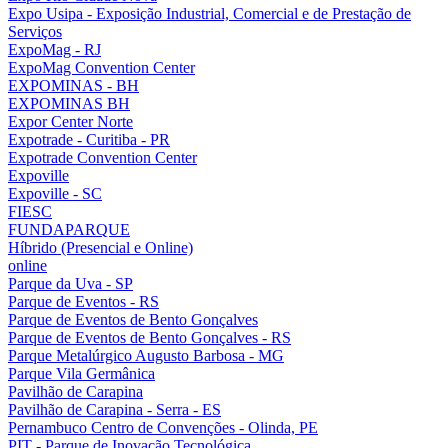
Expo Usipa - Exposição Industrial, Comercial e de Prestação de
Serviços
ExpoMag - RJ
ExpoMag Convention Center
EXPOMINAS - BH
EXPOMINAS BH
Expor Center Norte
Expotrade - Curitiba - PR
Expotrade Convention Center
Expoville
Expoville - SC
FIESC
FUNDAPARQUE
Híbrido (Presencial e Online)
online
Parque da Uva - SP
Parque de Eventos - RS
Parque de Eventos de Bento Gonçalves
Parque de Eventos de Bento Gonçalves - RS
Parque Metalúrgico Augusto Barbosa - MG
Parque Vila Germânica
Pavilhão de Carapina
Pavilhão de Carapina - Serra - ES
Pernambuco Centro de Convenções - Olinda, PE
PIT - Parque de Inovação Tecnológica