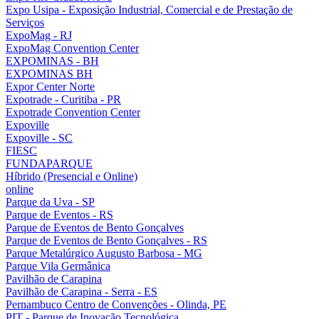
Expo Usipa - Exposição Industrial, Comercial e de Prestação de
Serviços
ExpoMag - RJ
ExpoMag Convention Center
EXPOMINAS - BH
EXPOMINAS BH
Expor Center Norte
Expotrade - Curitiba - PR
Expotrade Convention Center
Expoville
Expoville - SC
FIESC
FUNDAPARQUE
Híbrido (Presencial e Online)
online
Parque da Uva - SP
Parque de Eventos - RS
Parque de Eventos de Bento Gonçalves
Parque de Eventos de Bento Gonçalves - RS
Parque Metalúrgico Augusto Barbosa - MG
Parque Vila Germânica
Pavilhão de Carapina
Pavilhão de Carapina - Serra - ES
Pernambuco Centro de Convenções - Olinda, PE
PIT - Parque de Inovação Tecnológica