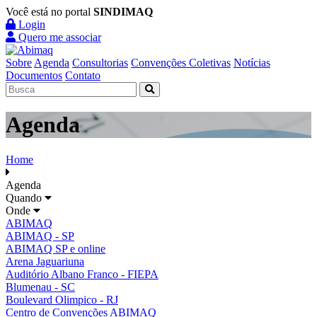
Você está no portal
SINDIMAQ
Login
Quero me associar
Sobre
Agenda
Consultorias
Convenções Coletivas
Notícias
Documentos
Contato
Agenda
Home
Agenda
Quando
Onde
ABIMAQ
ABIMAQ - SP
ABIMAQ SP e online
Arena Jaguariuna
Auditório Albano Franco - FIEPA
Blumenau - SC
Boulevard Olimpico - RJ
Centro de Convenções ABIMAQ