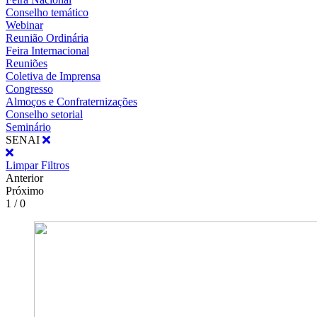
Conselho temático
Webinar
Reunião Ordinária
Feira Internacional
Reuniões
Coletiva de Imprensa
Congresso
Almoços e Confraternizações
Conselho setorial
Seminário
SENAI
Limpar Filtros
Anterior
Próximo
1 / 0