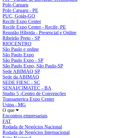
Polo Caruaru
Polo Caruaru - PE
PUC, Goiás-GO
Recife Expo Center
Recife Expo Center - Recife, PE
Reunião Híbrida - Presencial e Online
Ribeirão Preto - SP
RIOCENTRO
São Paulo e online
São Paulo Expo
São Paulo Expo - SP
São Paulo Expo, São Paulo-SP
Sede ABIMAQ SP
Sede da ABIMAQ
SEDE FIESC - SC
SENAI/CIMATEC - BA
Studio 5 -Centro de Convenções
Transamerica Expo Center
Usipa - MG
O que
Encontros empresariais
FAT
Rodada de Negócios Nacional
Rodada de Negócios Internacional
Feira Nacional