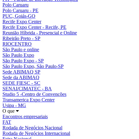
Polo Caruaru
Polo Caruaru - PE
PUC, Goiás-GO
Recife Expo Center
Recife Expo Center - Recife, PE
Reunião Híbrida - Presencial e Online
Ribeirão Preto - SP
RIOCENTRO
São Paulo e online
São Paulo Expo
São Paulo Expo - SP
São Paulo Expo, São Paulo-SP
Sede ABIMAQ SP
Sede da ABIMAQ
SEDE FIESC - SC
SENAI/CIMATEC - BA
Studio 5 -Centro de Convenções
Transamerica Expo Center
Usipa - MG
O que
Encontros empresariais
FAT
Rodada de Negócios Nacional
Rodada de Negócios Internacional
Feira Nacional