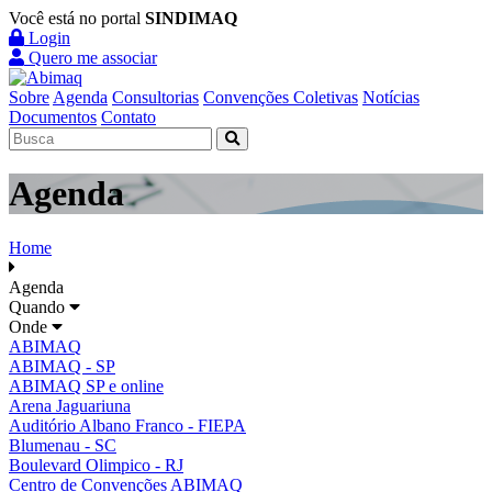
Você está no portal
SINDIMAQ
Login
Quero me associar
Sobre
Agenda
Consultorias
Convenções Coletivas
Notícias
Documentos
Contato
Agenda
Home
Agenda
Quando
Onde
ABIMAQ
ABIMAQ - SP
ABIMAQ SP e online
Arena Jaguariuna
Auditório Albano Franco - FIEPA
Blumenau - SC
Boulevard Olimpico - RJ
Centro de Convenções ABIMAQ