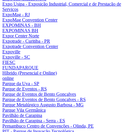
Expo Usipa - Exposição Industrial, Comercial e de Prestação de
Serviços
ExpoMag - RJ
ExpoMag Convention Center
EXPOMINAS - BH
EXPOMINAS BH
Expor Center Norte
Expotrade - Curitiba - PR
Expotrade Convention Center
Expoville
Expoville - SC
FIESC
FUNDAPARQUE
Híbrido (Presencial e Online)
online
Parque da Uva - SP
Parque de Eventos - RS
Parque de Eventos de Bento Gonçalves
Parque de Eventos de Bento Gonçalves - RS
Parque Metalúrgico Augusto Barbosa - MG
Parque Vila Germânica
Pavilhão de Carapina
Pavilhão de Carapina - Serra - ES
Pernambuco Centro de Convenções - Olinda, PE
PIT - Parque de Inovação Tecnológica