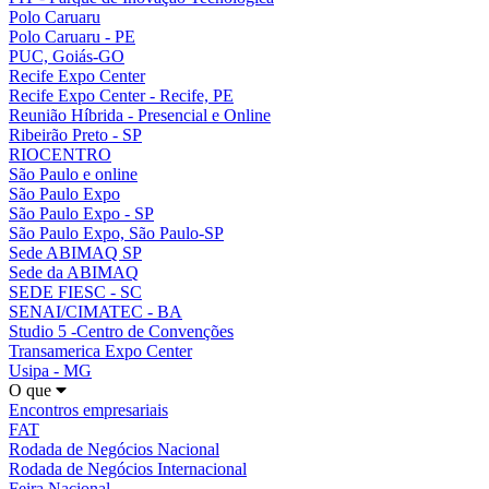
Polo Caruaru
Polo Caruaru - PE
PUC, Goiás-GO
Recife Expo Center
Recife Expo Center - Recife, PE
Reunião Híbrida - Presencial e Online
Ribeirão Preto - SP
RIOCENTRO
São Paulo e online
São Paulo Expo
São Paulo Expo - SP
São Paulo Expo, São Paulo-SP
Sede ABIMAQ SP
Sede da ABIMAQ
SEDE FIESC - SC
SENAI/CIMATEC - BA
Studio 5 -Centro de Convenções
Transamerica Expo Center
Usipa - MG
O que
Encontros empresariais
FAT
Rodada de Negócios Nacional
Rodada de Negócios Internacional
Feira Nacional