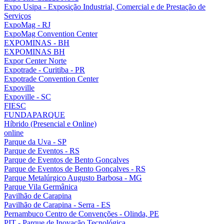
Expo Usipa - Exposição Industrial, Comercial e de Prestação de
Serviços
ExpoMag - RJ
ExpoMag Convention Center
EXPOMINAS - BH
EXPOMINAS BH
Expor Center Norte
Expotrade - Curitiba - PR
Expotrade Convention Center
Expoville
Expoville - SC
FIESC
FUNDAPARQUE
Híbrido (Presencial e Online)
online
Parque da Uva - SP
Parque de Eventos - RS
Parque de Eventos de Bento Gonçalves
Parque de Eventos de Bento Gonçalves - RS
Parque Metalúrgico Augusto Barbosa - MG
Parque Vila Germânica
Pavilhão de Carapina
Pavilhão de Carapina - Serra - ES
Pernambuco Centro de Convenções - Olinda, PE
PIT - Parque de Inovação Tecnológica