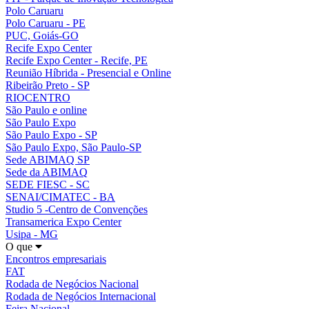
Polo Caruaru
Polo Caruaru - PE
PUC, Goiás-GO
Recife Expo Center
Recife Expo Center - Recife, PE
Reunião Híbrida - Presencial e Online
Ribeirão Preto - SP
RIOCENTRO
São Paulo e online
São Paulo Expo
São Paulo Expo - SP
São Paulo Expo, São Paulo-SP
Sede ABIMAQ SP
Sede da ABIMAQ
SEDE FIESC - SC
SENAI/CIMATEC - BA
Studio 5 -Centro de Convenções
Transamerica Expo Center
Usipa - MG
O que
Encontros empresariais
FAT
Rodada de Negócios Nacional
Rodada de Negócios Internacional
Feira Nacional