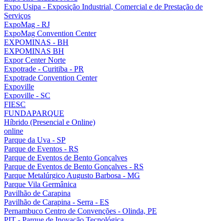
Expo Usipa - Exposição Industrial, Comercial e de Prestação de
Serviços
ExpoMag - RJ
ExpoMag Convention Center
EXPOMINAS - BH
EXPOMINAS BH
Expor Center Norte
Expotrade - Curitiba - PR
Expotrade Convention Center
Expoville
Expoville - SC
FIESC
FUNDAPARQUE
Híbrido (Presencial e Online)
online
Parque da Uva - SP
Parque de Eventos - RS
Parque de Eventos de Bento Gonçalves
Parque de Eventos de Bento Gonçalves - RS
Parque Metalúrgico Augusto Barbosa - MG
Parque Vila Germânica
Pavilhão de Carapina
Pavilhão de Carapina - Serra - ES
Pernambuco Centro de Convenções - Olinda, PE
PIT - Parque de Inovação Tecnológica