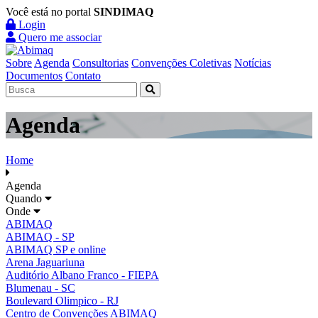
Você está no portal
SINDIMAQ
Login
Quero me associar
Sobre
Agenda
Consultorias
Convenções Coletivas
Notícias
Documentos
Contato
Agenda
Home
Agenda
Quando
Onde
ABIMAQ
ABIMAQ - SP
ABIMAQ SP e online
Arena Jaguariuna
Auditório Albano Franco - FIEPA
Blumenau - SC
Boulevard Olimpico - RJ
Centro de Convenções ABIMAQ