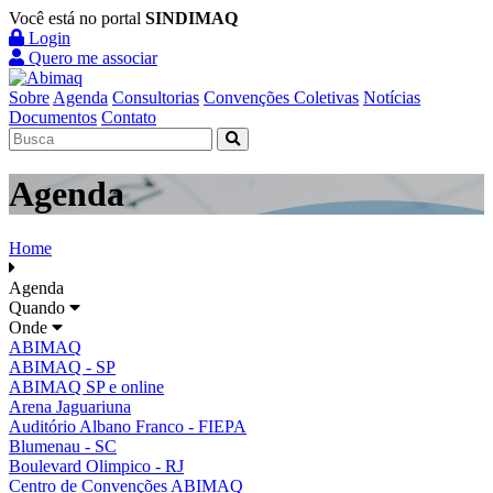
Você está no portal
SINDIMAQ
Login
Quero me associar
Sobre
Agenda
Consultorias
Convenções Coletivas
Notícias
Documentos
Contato
Agenda
Home
Agenda
Quando
Onde
ABIMAQ
ABIMAQ - SP
ABIMAQ SP e online
Arena Jaguariuna
Auditório Albano Franco - FIEPA
Blumenau - SC
Boulevard Olimpico - RJ
Centro de Convenções ABIMAQ