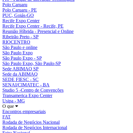
Polo Caruaru
Polo Caruaru - PE
PUC, Goiás-GO
Recife Expo Center
Recife Expo Center - Recife, PE
Reunião Híbrida - Presencial e Online
Ribeirão Preto - SP
RIOCENTRO
São Paulo e online
São Paulo Expo
São Paulo Expo - SP
São Paulo Expo, São Paulo-SP
Sede ABIMAQ SP
Sede da ABIMAQ
SEDE FIESC - SC
SENAI/CIMATEC - BA
Studio 5 -Centro de Convenções
Transamerica Expo Center
Usipa - MG
O que
Encontros empresariais
FAT
Rodada de Negócios Nacional
Rodada de Negócios Internacional
Feira Nacional