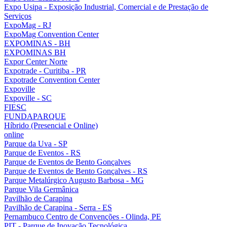
Expo Usipa - Exposição Industrial, Comercial e de Prestação de
Serviços
ExpoMag - RJ
ExpoMag Convention Center
EXPOMINAS - BH
EXPOMINAS BH
Expor Center Norte
Expotrade - Curitiba - PR
Expotrade Convention Center
Expoville
Expoville - SC
FIESC
FUNDAPARQUE
Híbrido (Presencial e Online)
online
Parque da Uva - SP
Parque de Eventos - RS
Parque de Eventos de Bento Gonçalves
Parque de Eventos de Bento Gonçalves - RS
Parque Metalúrgico Augusto Barbosa - MG
Parque Vila Germânica
Pavilhão de Carapina
Pavilhão de Carapina - Serra - ES
Pernambuco Centro de Convenções - Olinda, PE
PIT - Parque de Inovação Tecnológica