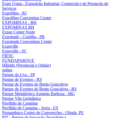
Expo Usipa - Exposição Industrial, Comercial e de Prestação de
Serviços
ExpoMag - RJ
ExpoMag Convention Center
EXPOMINAS - BH
EXPOMINAS BH
Expor Center Norte
Expotrade - Curitiba - PR
Expotrade Convention Center
Expoville
Expoville - SC
FIESC
FUNDAPARQUE
Híbrido (Presencial e Online)
online
Parque da Uva - SP
Parque de Eventos - RS
Parque de Eventos de Bento Gonçalves
Parque de Eventos de Bento Gonçalves - RS
Parque Metalúrgico Augusto Barbosa - MG
Parque Vila Germânica
Pavilhão de Carapina
Pavilhão de Carapina - Serra - ES
Pernambuco Centro de Convenções - Olinda, PE
PIT - Parque de Inovação Tecnológica