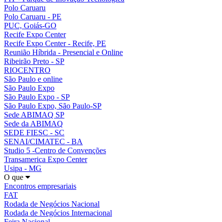
Polo Caruaru
Polo Caruaru - PE
PUC, Goiás-GO
Recife Expo Center
Recife Expo Center - Recife, PE
Reunião Híbrida - Presencial e Online
Ribeirão Preto - SP
RIOCENTRO
São Paulo e online
São Paulo Expo
São Paulo Expo - SP
São Paulo Expo, São Paulo-SP
Sede ABIMAQ SP
Sede da ABIMAQ
SEDE FIESC - SC
SENAI/CIMATEC - BA
Studio 5 -Centro de Convenções
Transamerica Expo Center
Usipa - MG
O que
Encontros empresariais
FAT
Rodada de Negócios Nacional
Rodada de Negócios Internacional
Feira Nacional