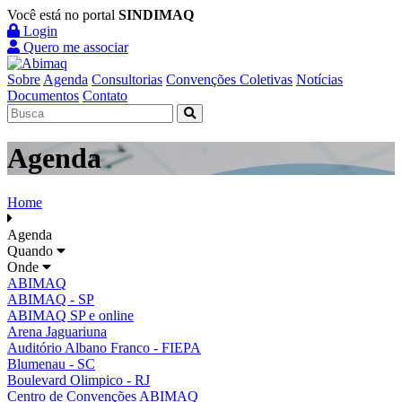
Você está no portal
SINDIMAQ
Login
Quero me associar
Sobre
Agenda
Consultorias
Convenções Coletivas
Notícias
Documentos
Contato
Agenda
Home
Agenda
Quando
Onde
ABIMAQ
ABIMAQ - SP
ABIMAQ SP e online
Arena Jaguariuna
Auditório Albano Franco - FIEPA
Blumenau - SC
Boulevard Olimpico - RJ
Centro de Convenções ABIMAQ