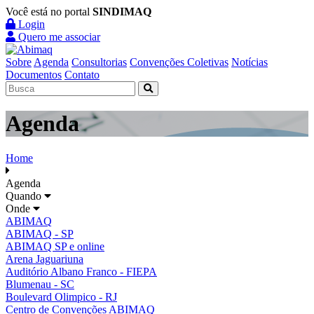
Você está no portal
SINDIMAQ
Login
Quero me associar
Sobre
Agenda
Consultorias
Convenções Coletivas
Notícias
Documentos
Contato
Agenda
Home
Agenda
Quando
Onde
ABIMAQ
ABIMAQ - SP
ABIMAQ SP e online
Arena Jaguariuna
Auditório Albano Franco - FIEPA
Blumenau - SC
Boulevard Olimpico - RJ
Centro de Convenções ABIMAQ