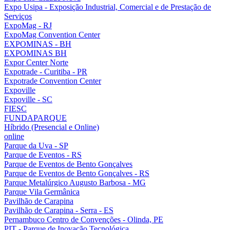
Expo Usipa - Exposição Industrial, Comercial e de Prestação de
Serviços
ExpoMag - RJ
ExpoMag Convention Center
EXPOMINAS - BH
EXPOMINAS BH
Expor Center Norte
Expotrade - Curitiba - PR
Expotrade Convention Center
Expoville
Expoville - SC
FIESC
FUNDAPARQUE
Híbrido (Presencial e Online)
online
Parque da Uva - SP
Parque de Eventos - RS
Parque de Eventos de Bento Gonçalves
Parque de Eventos de Bento Gonçalves - RS
Parque Metalúrgico Augusto Barbosa - MG
Parque Vila Germânica
Pavilhão de Carapina
Pavilhão de Carapina - Serra - ES
Pernambuco Centro de Convenções - Olinda, PE
PIT - Parque de Inovação Tecnológica