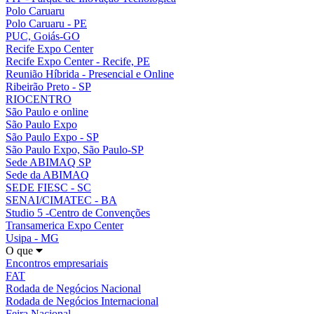
Polo Caruaru
Polo Caruaru - PE
PUC, Goiás-GO
Recife Expo Center
Recife Expo Center - Recife, PE
Reunião Híbrida - Presencial e Online
Ribeirão Preto - SP
RIOCENTRO
São Paulo e online
São Paulo Expo
São Paulo Expo - SP
São Paulo Expo, São Paulo-SP
Sede ABIMAQ SP
Sede da ABIMAQ
SEDE FIESC - SC
SENAI/CIMATEC - BA
Studio 5 -Centro de Convenções
Transamerica Expo Center
Usipa - MG
O que
Encontros empresariais
FAT
Rodada de Negócios Nacional
Rodada de Negócios Internacional
Feira Nacional