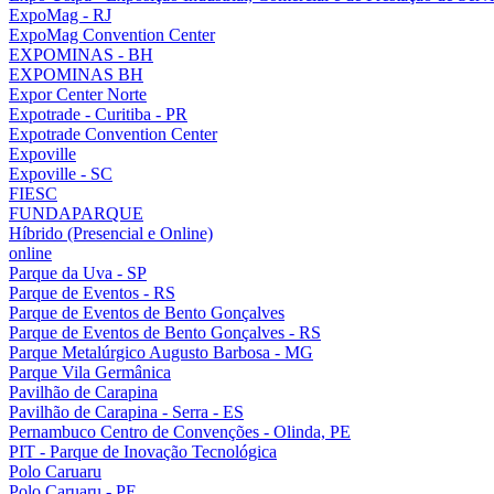
ExpoMag - RJ
ExpoMag Convention Center
EXPOMINAS - BH
EXPOMINAS BH
Expor Center Norte
Expotrade - Curitiba - PR
Expotrade Convention Center
Expoville
Expoville - SC
FIESC
FUNDAPARQUE
Híbrido (Presencial e Online)
online
Parque da Uva - SP
Parque de Eventos - RS
Parque de Eventos de Bento Gonçalves
Parque de Eventos de Bento Gonçalves - RS
Parque Metalúrgico Augusto Barbosa - MG
Parque Vila Germânica
Pavilhão de Carapina
Pavilhão de Carapina - Serra - ES
Pernambuco Centro de Convenções - Olinda, PE
PIT - Parque de Inovação Tecnológica
Polo Caruaru
Polo Caruaru - PE