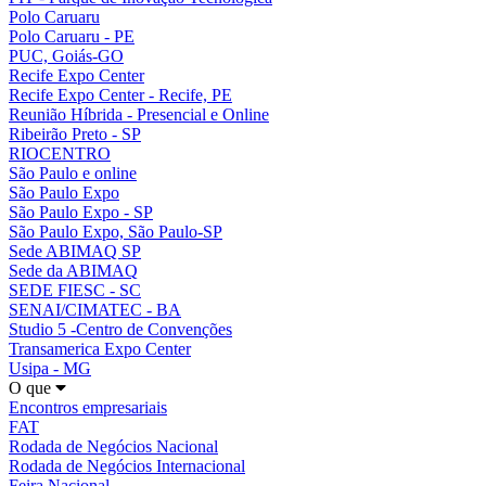
Polo Caruaru
Polo Caruaru - PE
PUC, Goiás-GO
Recife Expo Center
Recife Expo Center - Recife, PE
Reunião Híbrida - Presencial e Online
Ribeirão Preto - SP
RIOCENTRO
São Paulo e online
São Paulo Expo
São Paulo Expo - SP
São Paulo Expo, São Paulo-SP
Sede ABIMAQ SP
Sede da ABIMAQ
SEDE FIESC - SC
SENAI/CIMATEC - BA
Studio 5 -Centro de Convenções
Transamerica Expo Center
Usipa - MG
O que
Encontros empresariais
FAT
Rodada de Negócios Nacional
Rodada de Negócios Internacional
Feira Nacional