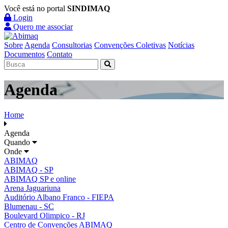
Você está no portal
SINDIMAQ
Login
Quero me associar
Sobre
Agenda
Consultorias
Convenções Coletivas
Notícias
Documentos
Contato
Agenda
Home
Agenda
Quando
Onde
ABIMAQ
ABIMAQ - SP
ABIMAQ SP e online
Arena Jaguariuna
Auditório Albano Franco - FIEPA
Blumenau - SC
Boulevard Olimpico - RJ
Centro de Convenções ABIMAQ