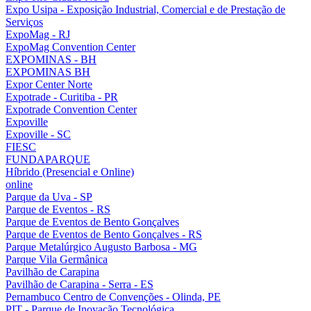
Expo Usipa - Exposição Industrial, Comercial e de Prestação de
Serviços
ExpoMag - RJ
ExpoMag Convention Center
EXPOMINAS - BH
EXPOMINAS BH
Expor Center Norte
Expotrade - Curitiba - PR
Expotrade Convention Center
Expoville
Expoville - SC
FIESC
FUNDAPARQUE
Híbrido (Presencial e Online)
online
Parque da Uva - SP
Parque de Eventos - RS
Parque de Eventos de Bento Gonçalves
Parque de Eventos de Bento Gonçalves - RS
Parque Metalúrgico Augusto Barbosa - MG
Parque Vila Germânica
Pavilhão de Carapina
Pavilhão de Carapina - Serra - ES
Pernambuco Centro de Convenções - Olinda, PE
PIT - Parque de Inovação Tecnológica