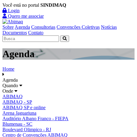
Você está no portal
SINDIMAQ
Login
Quero me associar
Sobre
Agenda
Consultorias
Convenções Coletivas
Notícias
Documentos
Contato
Agenda
Home
Agenda
Quando
Onde
ABIMAQ
ABIMAQ - SP
ABIMAQ SP e online
Arena Jaguariuna
Auditório Albano Franco - FIEPA
Blumenau - SC
Boulevard Olimpico - RJ
Centro de Convenções ABIMAQ