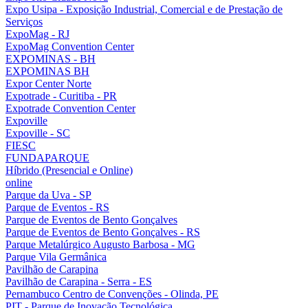
Expo Usipa - Exposição Industrial, Comercial e de Prestação de
Serviços
ExpoMag - RJ
ExpoMag Convention Center
EXPOMINAS - BH
EXPOMINAS BH
Expor Center Norte
Expotrade - Curitiba - PR
Expotrade Convention Center
Expoville
Expoville - SC
FIESC
FUNDAPARQUE
Híbrido (Presencial e Online)
online
Parque da Uva - SP
Parque de Eventos - RS
Parque de Eventos de Bento Gonçalves
Parque de Eventos de Bento Gonçalves - RS
Parque Metalúrgico Augusto Barbosa - MG
Parque Vila Germânica
Pavilhão de Carapina
Pavilhão de Carapina - Serra - ES
Pernambuco Centro de Convenções - Olinda, PE
PIT - Parque de Inovação Tecnológica