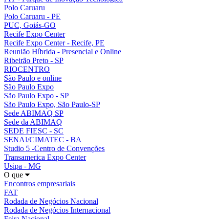
Polo Caruaru
Polo Caruaru - PE
PUC, Goiás-GO
Recife Expo Center
Recife Expo Center - Recife, PE
Reunião Híbrida - Presencial e Online
Ribeirão Preto - SP
RIOCENTRO
São Paulo e online
São Paulo Expo
São Paulo Expo - SP
São Paulo Expo, São Paulo-SP
Sede ABIMAQ SP
Sede da ABIMAQ
SEDE FIESC - SC
SENAI/CIMATEC - BA
Studio 5 -Centro de Convenções
Transamerica Expo Center
Usipa - MG
O que
Encontros empresariais
FAT
Rodada de Negócios Nacional
Rodada de Negócios Internacional
Feira Nacional