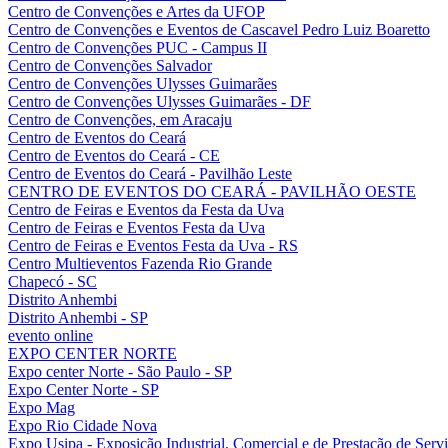
Centro de Convenções e Artes da UFOP
Centro de Convenções e Eventos de Cascavel Pedro Luiz Boaretto
Centro de Convenções PUC - Campus II
Centro de Convenções Salvador
Centro de Convenções Ulysses Guimarães
Centro de Convenções Ulysses Guimarães - DF
Centro de Convenções, em Aracaju
Centro de Eventos do Ceará
Centro de Eventos do Ceará - CE
Centro de Eventos do Ceará - Pavilhão Leste
CENTRO DE EVENTOS DO CEARÁ - PAVILHÃO OESTE
Centro de Feiras e Eventos da Festa da Uva
Centro de Feiras e Eventos Festa da Uva
Centro de Feiras e Eventos Festa da Uva - RS
Centro Multieventos Fazenda Rio Grande
Chapecó - SC
Distrito Anhembi
Distrito Anhembi - SP
evento online
EXPO CENTER NORTE
Expo center Norte - São Paulo - SP
Expo Center Norte - SP
Expo Mag
Expo Rio Cidade Nova
Expo Usipa - Exposição Industrial, Comercial e de Prestação de Serv