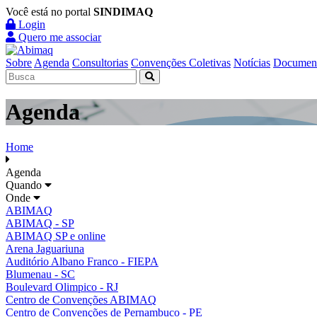
Você está no portal
SINDIMAQ
Login
Quero me associar
Sobre
Agenda
Consultorias
Convenções Coletivas
Notícias
Documen
Agenda
Home
Agenda
Quando
Onde
ABIMAQ
ABIMAQ - SP
ABIMAQ SP e online
Arena Jaguariuna
Auditório Albano Franco - FIEPA
Blumenau - SC
Boulevard Olimpico - RJ
Centro de Convenções ABIMAQ
Centro de Convenções de Pernambuco - PE