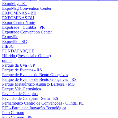
ExpoMag - RJ
ExpoMag Convention Center
EXPOMINAS - BH
EXPOMINAS BH
Expor Center Norte
Expotrade - Curitiba - PR
Expotrade Convention Center
Expoville
Expoville - SC
FIESC
FUNDAPARQUE
Híbrido (Presencial e Online)
online
Parque da Uva - SP
Parque de Eventos - RS
Parque de Eventos de Bento Gonçalves
Parque de Eventos de Bento Gonçalves - RS
Parque Metalúrgico Augusto Barbosa - MG
Parque Vila Germânica
Pavilhão de Carapina
Pavilhão de Carapina - Serra - ES
Pernambuco Centro de Convenções - Olinda, PE
PIT - Parque de Inovação Tecnológica
Polo Caruaru
Polo Caruaru - PE