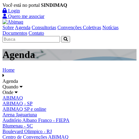
Você está no portal
SINDIMAQ
Login
Quero me associar
Sobre
Agenda
Consultorias
Convenções Coletivas
Notícias
Documentos
Contato
Agenda
Home
Agenda
Quando
Onde
ABIMAQ
ABIMAQ - SP
ABIMAQ SP e online
Arena Jaguariuna
Auditório Albano Franco - FIEPA
Blumenau - SC
Boulevard Olimpico - RJ
Centro de Convenções ABIMAQ