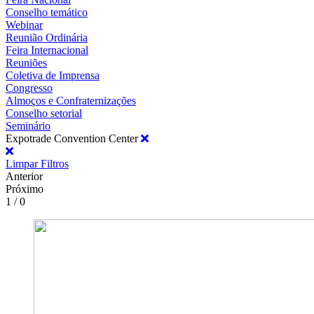
Conselho temático
Webinar
Reunião Ordinária
Feira Internacional
Reuniões
Coletiva de Imprensa
Congresso
Almoços e Confraternizações
Conselho setorial
Seminário
Expotrade Convention Center
Limpar Filtros
Anterior
Próximo
1 / 0