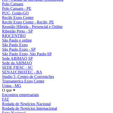
Polo Caruaru
Polo Caruaru - PE
PUC, Goiás-GO
Recife Expo Center
Recife Expo Center - Recife, PE
Reunião Híbrida - Presencial e Online
Ribeirão Preto - SP
RIOCENTRO
São Paulo e online
São Paulo Expo
São Paulo Expo - SP
São Paulo Expo, São Paulo-SP
Sede ABIMAQ SP
Sede da ABIMAQ
SEDE FIESC - SC
SENAI/CIMATEC - BA
Studio 5 -Centro de Convenções
Transamerica Expo Center
Usipa - MG
O que
Encontros empresariais
FAT
Rodada de Negócios Nacional
Rodada de Negócios Internacional
Feira Nacional