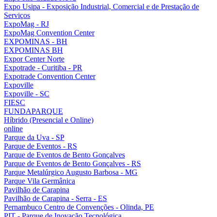
Expo Usipa - Exposição Industrial, Comercial e de Prestação de
Serviços
ExpoMag - RJ
ExpoMag Convention Center
EXPOMINAS - BH
EXPOMINAS BH
Expor Center Norte
Expotrade - Curitiba - PR
Expotrade Convention Center
Expoville
Expoville - SC
FIESC
FUNDAPARQUE
Híbrido (Presencial e Online)
online
Parque da Uva - SP
Parque de Eventos - RS
Parque de Eventos de Bento Gonçalves
Parque de Eventos de Bento Gonçalves - RS
Parque Metalúrgico Augusto Barbosa - MG
Parque Vila Germânica
Pavilhão de Carapina
Pavilhão de Carapina - Serra - ES
Pernambuco Centro de Convenções - Olinda, PE
PIT - Parque de Inovação Tecnológica