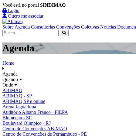
Você está no portal
SINDIMAQ
Login
Quero me associar
Sobre
Agenda
Consultorias
Convenções Coletivas
Notícias
Documen
Agenda
Home
Agenda
Quando
Onde
ABIMAQ
ABIMAQ - SP
ABIMAQ SP e online
Arena Jaguariuna
Auditório Albano Franco - FIEPA
Blumenau - SC
Boulevard Olimpico - RJ
Centro de Convenções ABIMAQ
Centro de Convenções de Pernambuco - PE