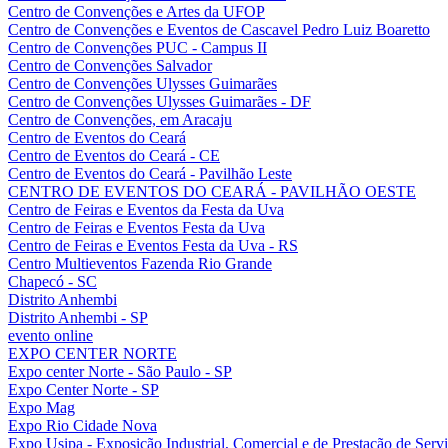
Centro de Convenções e Artes da UFOP
Centro de Convenções e Eventos de Cascavel Pedro Luiz Boaretto
Centro de Convenções PUC - Campus II
Centro de Convenções Salvador
Centro de Convenções Ulysses Guimarães
Centro de Convenções Ulysses Guimarães - DF
Centro de Convenções, em Aracaju
Centro de Eventos do Ceará
Centro de Eventos do Ceará - CE
Centro de Eventos do Ceará - Pavilhão Leste
CENTRO DE EVENTOS DO CEARÁ - PAVILHÃO OESTE
Centro de Feiras e Eventos da Festa da Uva
Centro de Feiras e Eventos Festa da Uva
Centro de Feiras e Eventos Festa da Uva - RS
Centro Multieventos Fazenda Rio Grande
Chapecó - SC
Distrito Anhembi
Distrito Anhembi - SP
evento online
EXPO CENTER NORTE
Expo center Norte - São Paulo - SP
Expo Center Norte - SP
Expo Mag
Expo Rio Cidade Nova
Expo Usipa - Exposição Industrial, Comercial e de Prestação de Serv