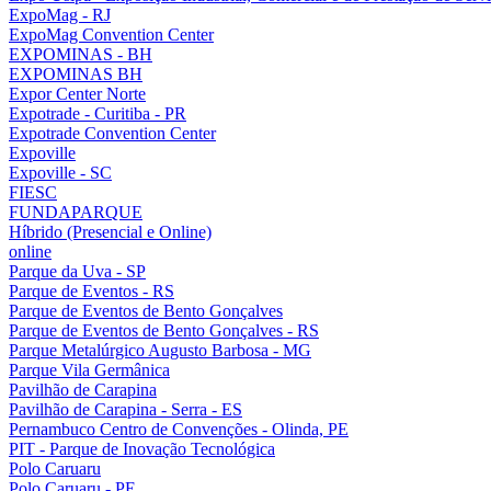
ExpoMag - RJ
ExpoMag Convention Center
EXPOMINAS - BH
EXPOMINAS BH
Expor Center Norte
Expotrade - Curitiba - PR
Expotrade Convention Center
Expoville
Expoville - SC
FIESC
FUNDAPARQUE
Híbrido (Presencial e Online)
online
Parque da Uva - SP
Parque de Eventos - RS
Parque de Eventos de Bento Gonçalves
Parque de Eventos de Bento Gonçalves - RS
Parque Metalúrgico Augusto Barbosa - MG
Parque Vila Germânica
Pavilhão de Carapina
Pavilhão de Carapina - Serra - ES
Pernambuco Centro de Convenções - Olinda, PE
PIT - Parque de Inovação Tecnológica
Polo Caruaru
Polo Caruaru - PE