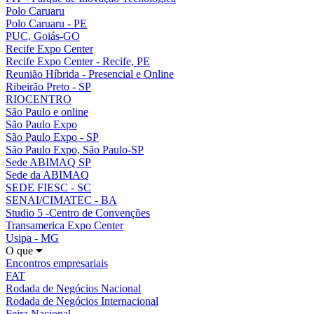
Polo Caruaru
Polo Caruaru - PE
PUC, Goiás-GO
Recife Expo Center
Recife Expo Center - Recife, PE
Reunião Híbrida - Presencial e Online
Ribeirão Preto - SP
RIOCENTRO
São Paulo e online
São Paulo Expo
São Paulo Expo - SP
São Paulo Expo, São Paulo-SP
Sede ABIMAQ SP
Sede da ABIMAQ
SEDE FIESC - SC
SENAI/CIMATEC - BA
Studio 5 -Centro de Convenções
Transamerica Expo Center
Usipa - MG
O que
Encontros empresariais
FAT
Rodada de Negócios Nacional
Rodada de Negócios Internacional
Feira Nacional