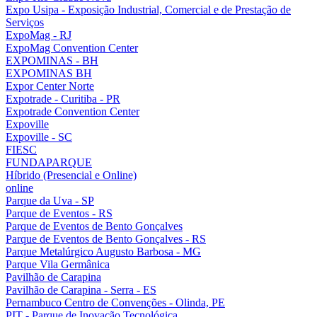
Expo Usipa - Exposição Industrial, Comercial e de Prestação de
Serviços
ExpoMag - RJ
ExpoMag Convention Center
EXPOMINAS - BH
EXPOMINAS BH
Expor Center Norte
Expotrade - Curitiba - PR
Expotrade Convention Center
Expoville
Expoville - SC
FIESC
FUNDAPARQUE
Híbrido (Presencial e Online)
online
Parque da Uva - SP
Parque de Eventos - RS
Parque de Eventos de Bento Gonçalves
Parque de Eventos de Bento Gonçalves - RS
Parque Metalúrgico Augusto Barbosa - MG
Parque Vila Germânica
Pavilhão de Carapina
Pavilhão de Carapina - Serra - ES
Pernambuco Centro de Convenções - Olinda, PE
PIT - Parque de Inovação Tecnológica