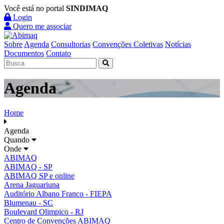
Você está no portal
SINDIMAQ
Login
Quero me associar
Sobre
Agenda
Consultorias
Convenções Coletivas
Notícias
Documentos
Contato
Agenda
Home
Agenda
Quando
Onde
ABIMAQ
ABIMAQ - SP
ABIMAQ SP e online
Arena Jaguariuna
Auditório Albano Franco - FIEPA
Blumenau - SC
Boulevard Olimpico - RJ
Centro de Convenções ABIMAQ