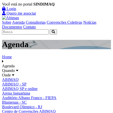
Você está no portal
SINDIMAQ
Login
Quero me associar
Sobre
Agenda
Consultorias
Convenções Coletivas
Notícias
Documentos
Contato
Agenda
Home
Agenda
Quando
Onde
ABIMAQ
ABIMAQ - SP
ABIMAQ SP e online
Arena Jaguariuna
Auditório Albano Franco - FIEPA
Blumenau - SC
Boulevard Olimpico - RJ
Centro de Convenções ABIMAQ