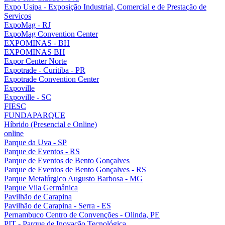
Expo Usipa - Exposição Industrial, Comercial e de Prestação de
Serviços
ExpoMag - RJ
ExpoMag Convention Center
EXPOMINAS - BH
EXPOMINAS BH
Expor Center Norte
Expotrade - Curitiba - PR
Expotrade Convention Center
Expoville
Expoville - SC
FIESC
FUNDAPARQUE
Híbrido (Presencial e Online)
online
Parque da Uva - SP
Parque de Eventos - RS
Parque de Eventos de Bento Gonçalves
Parque de Eventos de Bento Gonçalves - RS
Parque Metalúrgico Augusto Barbosa - MG
Parque Vila Germânica
Pavilhão de Carapina
Pavilhão de Carapina - Serra - ES
Pernambuco Centro de Convenções - Olinda, PE
PIT - Parque de Inovação Tecnológica