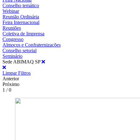
Conselho temático
Webinar
Reunião Ordinária
Feira Internacional
Reuniões
Coletiva de Imprensa
Congresso
Almoços e Confraternizações
Conselho setorial
Seminário
Sede ABIMAQ SP
Limpar Filtros
Anterior
Próximo
1 / 0