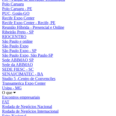
Polo Caruaru
Polo Caruaru - PE
PUC, Goiás-GO
Recife Expo Center
Recife Expo Center - Recife, PE
Reunião Híbrida - Presencial e Online
Ribeirão Preto - SP
RIOCENTRO
São Paulo e online
São Paulo Expo
São Paulo Expo - SP
São Paulo Expo, São Paulo-SP
Sede ABIMAQ SP
Sede da ABIMAQ
SEDE FIESC - SC
SENAI/CIMATEC - BA
Studio 5 -Centro de Convenções
Transamerica Expo Center
Usipa - MG
O que
Encontros empresariais
FAT
Rodada de Negócios Nacional
Rodada de Negócios Internacional
Feira Nacional