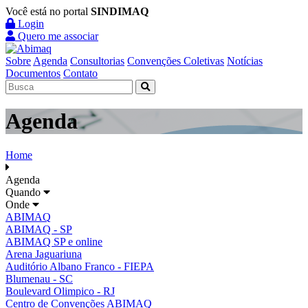
Você está no portal
SINDIMAQ
Login
Quero me associar
Sobre
Agenda
Consultorias
Convenções Coletivas
Notícias
Documentos
Contato
Agenda
Home
Agenda
Quando
Onde
ABIMAQ
ABIMAQ - SP
ABIMAQ SP e online
Arena Jaguariuna
Auditório Albano Franco - FIEPA
Blumenau - SC
Boulevard Olimpico - RJ
Centro de Convenções ABIMAQ